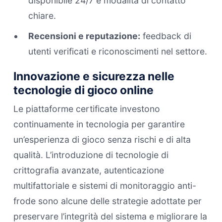
disponibile 24/7 e modalità di contatto
chiare.
Recensioni e reputazione:
feedback di
utenti verificati e riconoscimenti nel settore.
Innovazione e sicurezza nelle
tecnologie di gioco online
Le piattaforme certificate investono
continuamente in tecnologia per garantire
un’esperienza di gioco senza rischi e di alta
qualità. L’introduzione di tecnologie di
crittografia avanzate, autenticazione
multifattoriale e sistemi di monitoraggio anti-
frode sono alcune delle strategie adottate per
preservare l’integrità del sistema e migliorare la