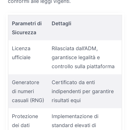
conformi alle leggi vigenti.
Parametri di
Dettagli
Sicurezza
Licenza
Rilasciata dall’ADM,
ufficiale
garantisce legalità e
controllo sulla piattaforma
Generatore
Certificato da enti
di numeri
indipendenti per garantire
casuali (RNG)
risultati equi
Protezione
Implementazione di
dei dati
standard elevati di