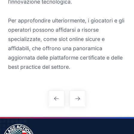
l’innovazione tecnologica.
Per approfondire ulteriormente, i giocatori e gli
operatori possono affidarsi a risorse
specializzate, come slot online sicure e
affidabili, che offrono una panoramica
aggiornata delle piattaforme certificate e delle
best practice del settore.