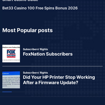
Bet33 Casino 100 Free Spins Bonus 2026
Most Popular posts