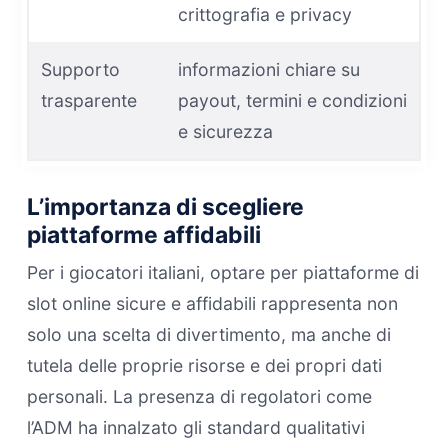
crittografia e privacy
Supporto
informazioni chiare su
trasparente
payout, termini e condizioni
e sicurezza
L’importanza di scegliere
piattaforme affidabili
Per i giocatori italiani, optare per piattaforme di
slot online sicure e affidabili rappresenta non
solo una scelta di divertimento, ma anche di
tutela delle proprie risorse e dei propri dati
personali. La presenza di regolatori come
l’ADM ha innalzato gli standard qualitativi