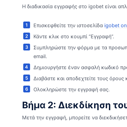
Η διαδικασία εγγραφής στο igobet είναι α
Επισκεφθείτε την ιστοσελίδα
igobet on
Κάντε κλικ στο κουμπί “Εγγραφή”.
Συμπληρώστε την φόρμα με τα προσωπι
email.
Δημιουργήστε έναν ασφαλή κωδικό πρ
Διαβάστε και αποδεχτείτε τους όρους 
Ολοκληρώστε την εγγραφή σας.
Βήμα 2: Διεκδίκηση τ
Μετά την εγγραφή, μπορείτε να διεκδικήσ