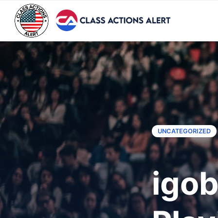
UNCATEGORIZED
igob