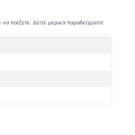
ε να παίζετε. Δείτε μερικά παραδείγματα: