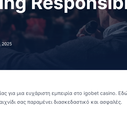
ing Responsib
, 2025
ας για μια ευχάριστη εμπειρία στο igobet casino. Εδ
αιχνίδι σας παραμένει διασκεδαστικό και ασφαλές.