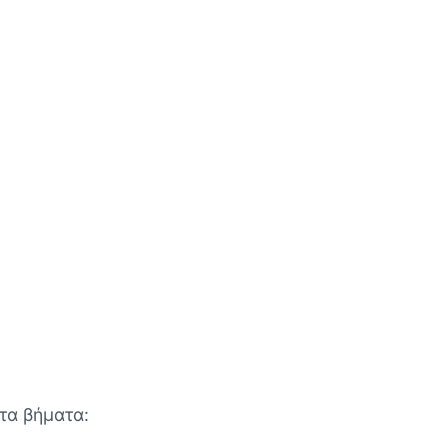
τα βήματα: