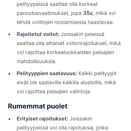
pelityypeissä saattaa olla korkeat
panostusvaatimukset, jopa
35x
, mikä voi
tehdä voittojen nostamisesta haastavaa.
Rajoitetut voitot:
Joissakin peleissä
saattaa olla alhaiset voitonrajoitukset, mikä
voi rajoittaa korkealuokkaisten pelaajien
mahdollisuuksia.
Pelityyppien saatavuus:
Kaikki pelityypit
eivät ole saatavilla kaikilla alustoilla, mikä
voi rajoittaa pelaajien valintoja.
Rumemmat puolet
Erityiset rajoitukset:
Joissakin
pelityypeissä voi olla rajoituksia, jotka