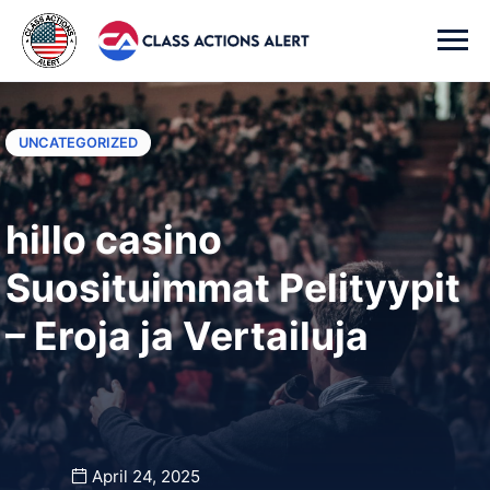
UNCATEGORIZED
hillo casino
Suosituimmat Pelityypit
– Eroja ja Vertailuja
April 24, 2025