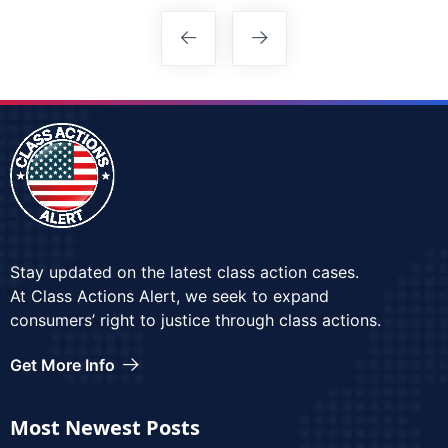
Stay updated on the latest class action cases.
At Class Actions Alert, we seek to expand
consumers’ right to justice through class actions.
Get More Info
Most Newest Posts