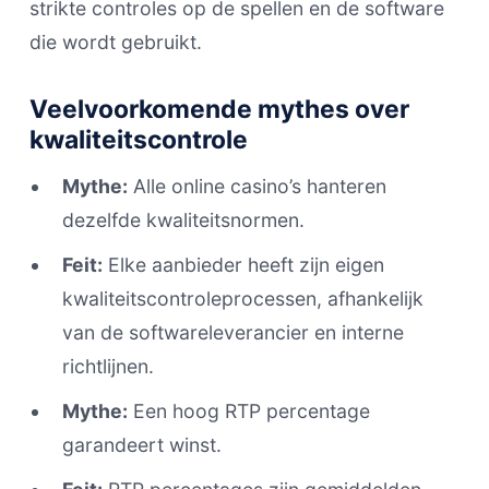
strikte controles op de spellen en de software
die wordt gebruikt.
Veelvoorkomende mythes over
kwaliteitscontrole
Mythe:
Alle online casino’s hanteren
dezelfde kwaliteitsnormen.
Feit:
Elke aanbieder heeft zijn eigen
kwaliteitscontroleprocessen, afhankelijk
van de softwareleverancier en interne
richtlijnen.
Mythe:
Een hoog RTP percentage
garandeert winst.