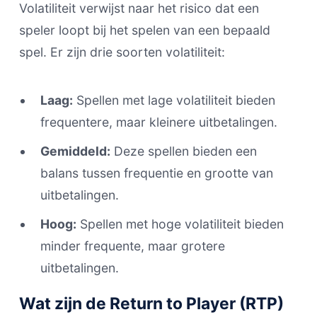
Volatiliteit verwijst naar het risico dat een
speler loopt bij het spelen van een bepaald
spel. Er zijn drie soorten volatiliteit:
Laag:
Spellen met lage volatiliteit bieden
frequentere, maar kleinere uitbetalingen.
Gemiddeld:
Deze spellen bieden een
balans tussen frequentie en grootte van
uitbetalingen.
Hoog:
Spellen met hoge volatiliteit bieden
minder frequente, maar grotere
uitbetalingen.
Wat zijn de Return to Player (RTP)