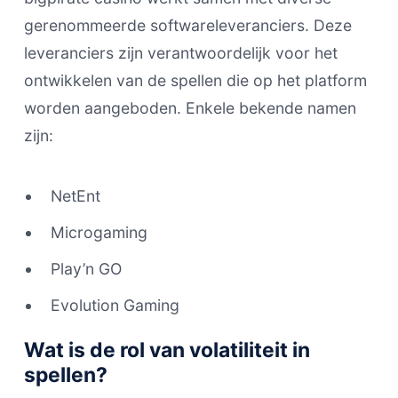
gerenommeerde softwareleveranciers. Deze
leveranciers zijn verantwoordelijk voor het
ontwikkelen van de spellen die op het platform
worden aangeboden. Enkele bekende namen
zijn:
NetEnt
Microgaming
Play’n GO
Evolution Gaming
Wat is de rol van volatiliteit in
spellen?