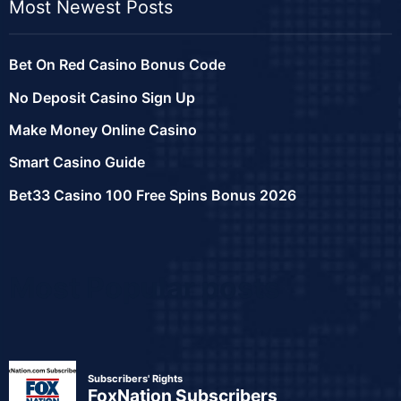
Most Newest Posts
Bet On Red Casino Bonus Code
No Deposit Casino Sign Up
Make Money Online Casino
Smart Casino Guide
Bet33 Casino 100 Free Spins Bonus 2026
Most Popular posts