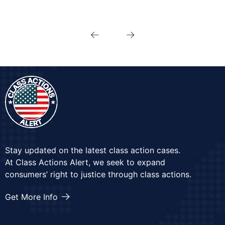
Stay updated on the latest class action cases.
At Class Actions Alert, we seek to expand
consumers’ right to justice through class actions.
Get More Info