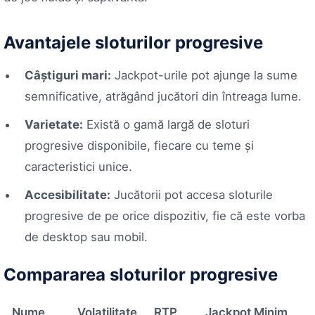
Avantajele sloturilor progresive
Câștiguri mari:
Jackpot-urile pot ajunge la sume
semnificative, atrăgând jucători din întreaga lume.
Varietate:
Există o gamă largă de sloturi
progresive disponibile, fiecare cu teme și
caracteristici unice.
Accesibilitate:
Jucătorii pot accesa sloturile
progresive de pe orice dispozitiv, fie că este vorba
de desktop sau mobil.
Compararea sloturilor progresive
Nume
Volatilitate
RTP
Jackpot Minim