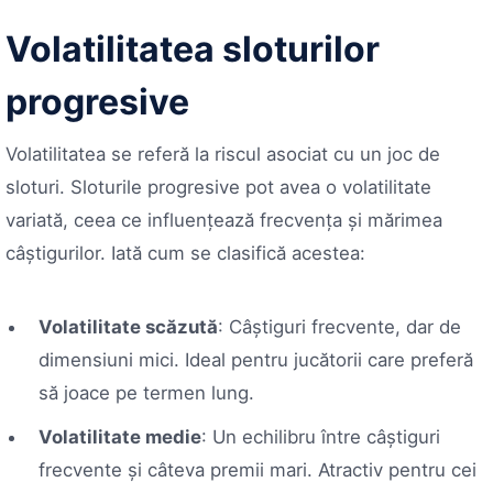
Volatilitatea sloturilor
progresive
Volatilitatea se referă la riscul asociat cu un joc de
sloturi. Sloturile progresive pot avea o volatilitate
variată, ceea ce influențează frecvența și mărimea
câștigurilor. Iată cum se clasifică acestea:
Volatilitate scăzută
: Câștiguri frecvente, dar de
dimensiuni mici. Ideal pentru jucătorii care preferă
să joace pe termen lung.
Volatilitate medie
: Un echilibru între câștiguri
frecvente și câteva premii mari. Atractiv pentru cei