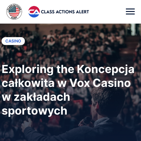
CASINO
Exploring the Koncepcja
całkowita w Vox Casino
w zakładach
sportowych