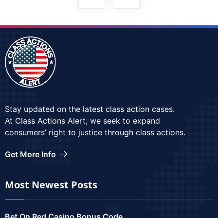
Stay updated on the latest class action cases.
At Class Actions Alert, we seek to expand
consumers’ right to justice through class actions.
Get More Info
Most Newest Posts
Bet On Red Casino Bonus Code