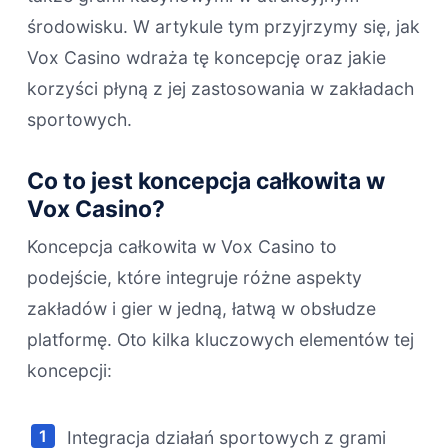
środowisku. W artykule tym przyjrzymy się, jak
Vox Casino wdraża tę koncepcję oraz jakie
korzyści płyną z jej zastosowania w zakładach
sportowych.
Co to jest koncepcja całkowita w
Vox Casino?
Koncepcja całkowita w Vox Casino to
podejście, które integruje różne aspekty
zakładów i gier w jedną, łatwą w obsłudze
platformę. Oto kilka kluczowych elementów tej
koncepcji:
Integracja działań sportowych z grami