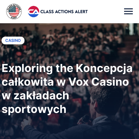
CASINO
Exploring the Koncepcja
całkowita w Vox Casino
w zakładach
sportowych