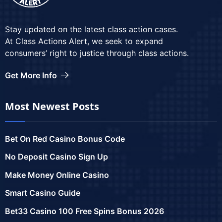
Stay updated on the latest class action cases.
At Class Actions Alert, we seek to expand
consumers’ right to justice through class actions.
Get More Info
Most Newest Posts
Bet On Red Casino Bonus Code
No Deposit Casino Sign Up
Make Money Online Casino
Smart Casino Guide
Bet33 Casino 100 Free Spins Bonus 2026