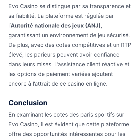
Evo Casino se distingue par sa transparence et
sa fiabilité. La plateforme est régulée par
l’
Autorité nationale des jeux (ANJ)
,
garantissant un environnement de jeu sécurisé.
De plus, avec des cotes compétitives et un RTP
élevé, les parieurs peuvent avoir confiance
dans leurs mises. L’assistance client réactive et
les options de paiement variées ajoutent
encore à l’attrait de ce casino en ligne.
Conclusion
En examinant les cotes des paris sportifs sur
Evo Casino, il est évident que cette plateforme
offre des opportunités intéressantes pour les