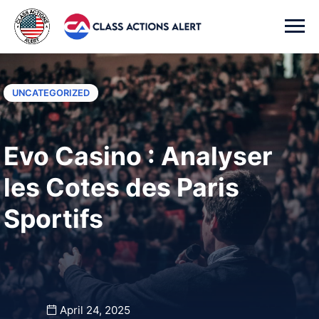
UNCATEGORIZED
Evo Casino : Analyser
les Cotes des Paris
Sportifs
April 24, 2025