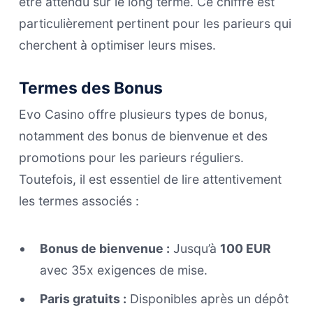
être attendu sur le long terme. Ce chiffre est
particulièrement pertinent pour les parieurs qui
cherchent à optimiser leurs mises.
Termes des Bonus
Evo Casino offre plusieurs types de bonus,
notamment des bonus de bienvenue et des
promotions pour les parieurs réguliers.
Toutefois, il est essentiel de lire attentivement
les termes associés :
Bonus de bienvenue :
Jusqu’à
100 EUR
avec 35x exigences de mise.
Paris gratuits :
Disponibles après un dépôt