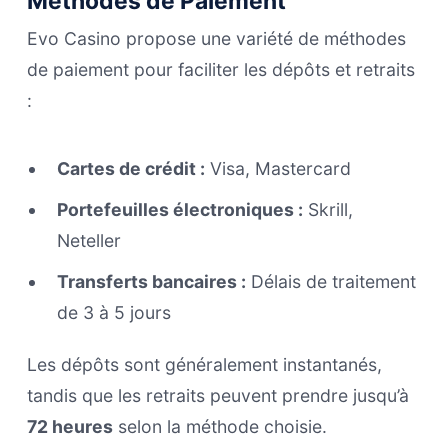
Méthodes de Paiement
Evo Casino propose une variété de méthodes
de paiement pour faciliter les dépôts et retraits
:
Cartes de crédit :
Visa, Mastercard
Portefeuilles électroniques :
Skrill,
Neteller
Transferts bancaires :
Délais de traitement
de 3 à 5 jours
Les dépôts sont généralement instantanés,
tandis que les retraits peuvent prendre jusqu’à
72 heures
selon la méthode choisie.