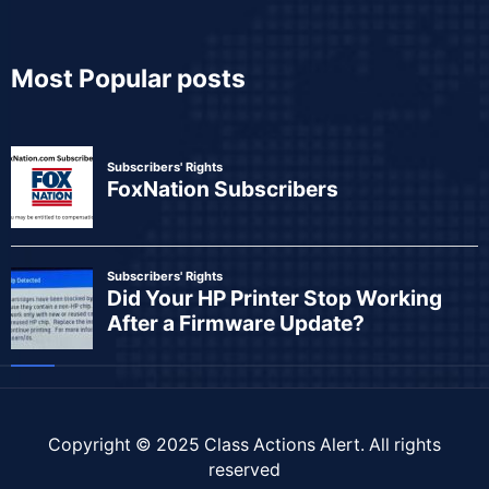
Most Popular posts
Copyright © 2025
Class Actions Alert
. All rights
reserved