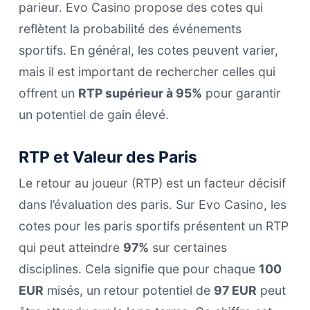
parieur. Evo Casino propose des cotes qui
reflètent la probabilité des événements
sportifs. En général, les cotes peuvent varier,
mais il est important de rechercher celles qui
offrent un
RTP supérieur à 95%
pour garantir
un potentiel de gain élevé.
RTP et Valeur des Paris
Le retour au joueur (RTP) est un facteur décisif
dans l’évaluation des paris. Sur Evo Casino, les
cotes pour les paris sportifs présentent un RTP
qui peut atteindre
97%
sur certaines
disciplines. Cela signifie que pour chaque
100
EUR
misés, un retour potentiel de
97 EUR
peut