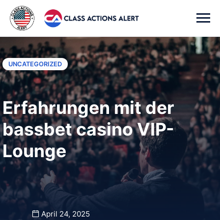
UNCATEGORIZED
Erfahrungen mit der
bassbet casino VIP-
Lounge
April 24, 2025