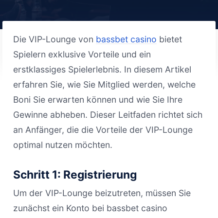
Die VIP-Lounge von
bassbet casino
bietet
Spielern exklusive Vorteile und ein
erstklassiges Spielerlebnis. In diesem Artikel
erfahren Sie, wie Sie Mitglied werden, welche
Boni Sie erwarten können und wie Sie Ihre
Gewinne abheben. Dieser Leitfaden richtet sich
an Anfänger, die die Vorteile der VIP-Lounge
optimal nutzen möchten.
Schritt 1: Registrierung
Um der VIP-Lounge beizutreten, müssen Sie
zunächst ein Konto bei bassbet casino