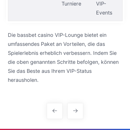
Turniere
VIP-
Events
Die bassbet casino VIP-Lounge bietet ein
umfassendes Paket an Vorteilen, die das
Spielerlebnis erheblich verbessern. Indem Sie
die oben genannten Schritte befolgen, können
Sie das Beste aus Ihrem VIP-Status
herausholen.