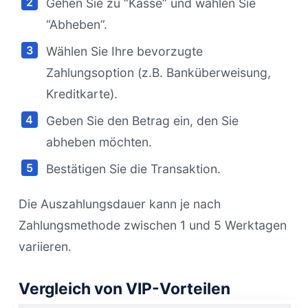
Gehen Sie zu “Kasse” und wählen Sie
“Abheben”.
Wählen Sie Ihre bevorzugte
Zahlungsoption (z.B. Banküberweisung,
Kreditkarte).
Geben Sie den Betrag ein, den Sie
abheben möchten.
Bestätigen Sie die Transaktion.
Die Auszahlungsdauer kann je nach
Zahlungsmethode zwischen 1 und 5 Werktagen
variieren.
Vergleich von VIP-Vorteilen