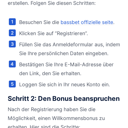
erstellen. Folgen Sie diesen Schritten:
Besuchen Sie die
bassbet offizielle seite
.
Klicken Sie auf “Registrieren”.
Füllen Sie das Anmeldeformular aus, indem
Sie Ihre persönlichen Daten eingeben.
Bestätigen Sie Ihre E-Mail-Adresse über
den Link, den Sie erhalten.
Loggen Sie sich in Ihr neues Konto ein.
Schritt 2: Den Bonus beanspruchen
Nach der Registrierung haben Sie die
Möglichkeit, einen Willkommensbonus zu
erhalten. Hier sind die Schritte: