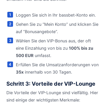
Loggen Sie sich in Ihr bassbet-Konto ein.
Gehen Sie zu “Mein Konto” und klicken Sie
auf “Bonusangebote”.
Wählen Sie den VIP-Bonus aus, der oft
eine Einzahlung von bis zu
100% bis zu
500 EUR
umfasst.
Erfüllen Sie die Umsatzanforderungen von
35x
innerhalb von 30 Tagen.
Schritt 3: Vorteile der VIP-Lounge
Die Vorteile der VIP-Lounge sind vielfältig. Hier
sind einige der wichtigsten Merkmale: