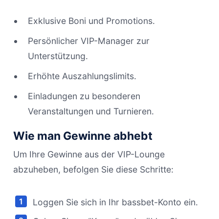
Exklusive Boni und Promotions.
Persönlicher VIP-Manager zur
Unterstützung.
Erhöhte Auszahlungslimits.
Einladungen zu besonderen
Veranstaltungen und Turnieren.
Wie man Gewinne abhebt
Um Ihre Gewinne aus der VIP-Lounge
abzuheben, befolgen Sie diese Schritte:
Loggen Sie sich in Ihr bassbet-Konto ein.