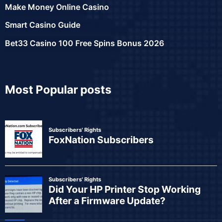
Make Money Online Casino
Smart Casino Guide
Bet33 Casino 100 Free Spins Bonus 2026
Most Popular posts