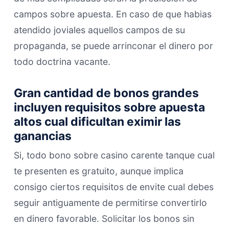
campos sobre apuesta. En caso de que habias
atendido joviales aquellos campos de su
propaganda, se puede arrinconar el dinero por
todo doctrina vacante.
Gran cantidad de bonos grandes
incluyen requisitos sobre apuesta
altos cual dificultan eximir las
ganancias
Si, todo bono sobre casino carente tanque cual
te presenten es gratuito, aunque implica
consigo ciertos requisitos de envite cual debes
seguir antiguamente de permitirse convertirlo
en dinero favorable. Solicitar los bonos sin