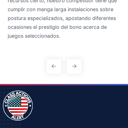
recursos cierto, nuestro competidor tiene que
cumplir con manga larga instalaciones sobre
postura especializados, apostando diferentes
ocasiones el prestigio del bono acerca de
juegos seleccionados.