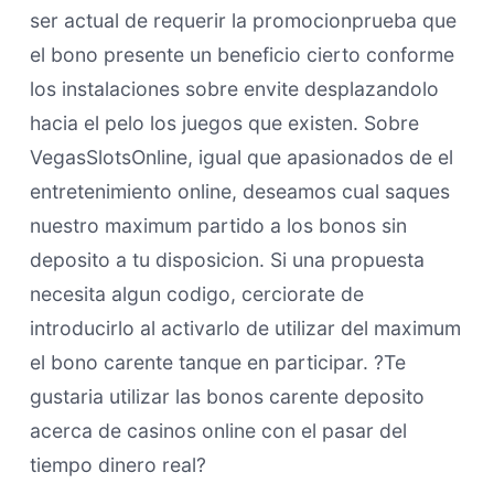
ser actual de requerir la promocionprueba que
el bono presente un beneficio cierto conforme
los instalaciones sobre envite desplazandolo
hacia el pelo los juegos que existen. Sobre
VegasSlotsOnline, igual que apasionados de el
entretenimiento online, deseamos cual saques
nuestro maximum partido a los bonos sin
deposito a tu disposicion. Si una propuesta
necesita algun codigo, cerciorate de
introducirlo al activarlo de utilizar del maximum
el bono carente tanque en participar. ?Te
gustaria utilizar las bonos carente deposito
acerca de casinos online con el pasar del
tiempo dinero real?