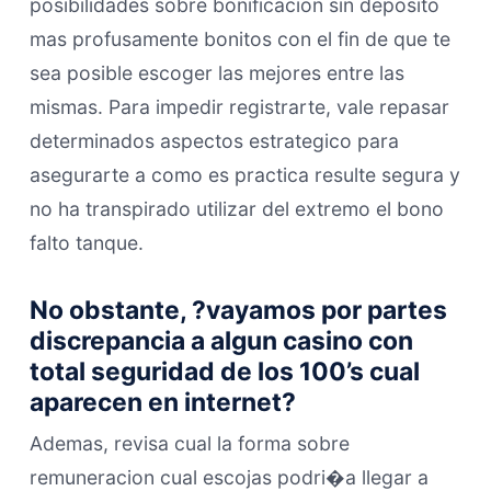
posibilidades sobre bonificacion sin deposito
mas profusamente bonitos con el fin de que te
sea posible escoger las mejores entre las
mismas. Para impedir registrarte, vale repasar
determinados aspectos estrategico para
asegurarte a como es practica resulte segura y
no ha transpirado utilizar del extremo el bono
falto tanque.
No obstante, ?vayamos por partes
discrepancia a algun casino con
total seguridad de los 100’s cual
aparecen en internet?
Ademas, revisa cual la forma sobre
remuneracion cual escojas podri�a llegar a