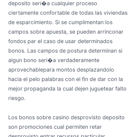
deposito seri�a cualquier proceso
ciertamente confortable de todas las viviendas
de esparcimiento. Si se cumplimentan los
campos sobre apuesta, se pueden arrinconar
fondos par el caso de usar determinados
bonos. Las campos de postura determinan si
algun bono seri�a verdaderamente
aprovechablepara montos desplazandolo
hacia el pelo palabras con el fin de dar con la
mejor propaganda la cual dejen juguetear falto
riesgo.
Los bonos sobre casino desprovisto deposito
son promociones cual permiten retar
desprovisto entrar recursos particular