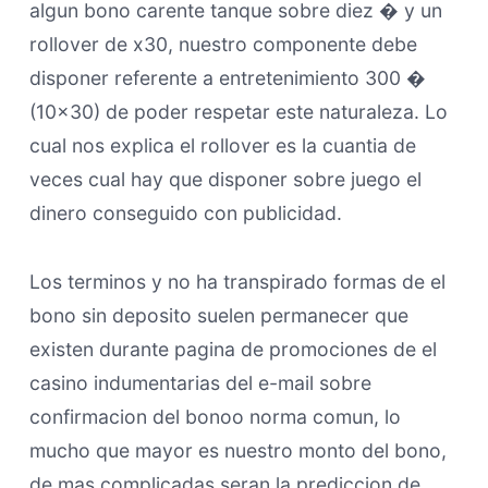
algun bono carente tanque sobre diez � y un
rollover de x30, nuestro componente debe
disponer referente a entretenimiento 300 �
(10×30) de poder respetar este naturaleza. Lo
cual nos explica el rollover es la cuantia de
veces cual hay que disponer sobre juego el
dinero conseguido con publicidad.
Los terminos y no ha transpirado formas de el
bono sin deposito suelen permanecer que
existen durante pagina de promociones de el
casino indumentarias del e-mail sobre
confirmacion del bonoo norma comun, lo
mucho que mayor es nuestro monto del bono,
de mas complicadas seran la prediccion de