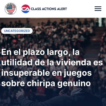
UNCATEGORIZED
En el plazo largo, la
utilidad de la vivienda es
insuperable en juegos
sobre chiripa genuino