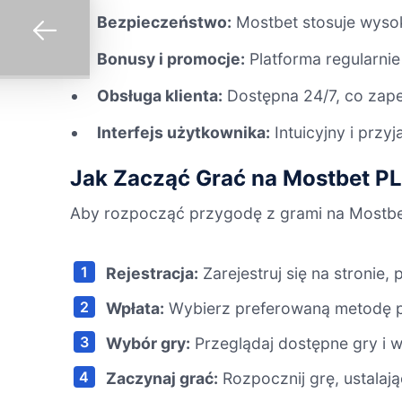
Bezpieczeństwo:
Mostbet stosuje wysok
Bonusy i promocje:
Platforma regularnie
Obsługa klienta:
Dostępna 24/7, co zape
Interfejs użytkownika:
Intuicyjny i przyj
Jak Zacząć Grać na Mostbet P
Aby rozpocząć przygodę z grami na Mostbet,
Rejestracja:
Zarejestruj się na stronie
Wpłata:
Wybierz preferowaną metodę pł
Wybór gry:
Przeglądaj dostępne gry i wy
Zaczynaj grać:
Rozpocznij grę, ustalają