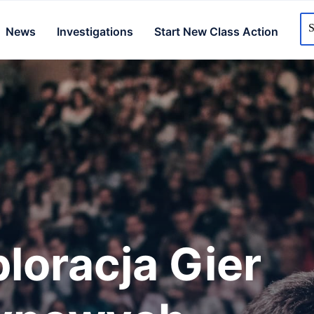
News
Investigations
Start New Class Action
loracja Gier