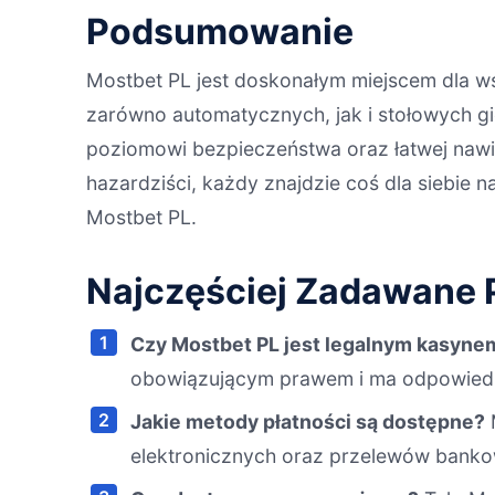
Podsumowanie
Mostbet PL jest doskonałym miejscem dla ws
zarówno automatycznych, jak i stołowych g
poziomowi bezpieczeństwa oraz łatwej nawi
hazardziści, każdy znajdzie coś dla siebie n
Mostbet PL.
Najczęściej Zadawane 
Czy Mostbet PL jest legalnym kasyne
obowiązującym prawem i ma odpowiedni
Jakie metody płatności są dostępne?
M
elektronicznych oraz przelewów bank