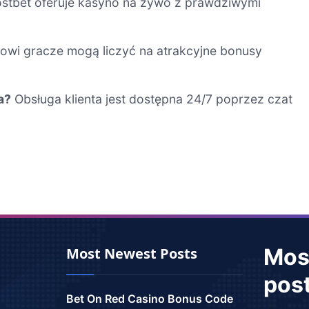
stbet oferuje kasyno na żywo z prawdziwymi
wi gracze mogą liczyć na atrakcyjne bonusy
a?
Obsługa klienta jest dostępna 24/7 poprzez czat
Mos
Most Newest Posts
pos
Bet On Red Casino Bonus Code