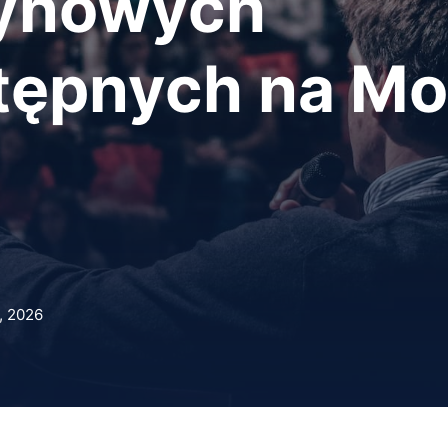
ynowych
tępnych na Mo
3, 2026