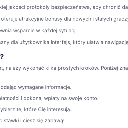
iej jakości protokoły bezpieczeństwa, aby chronić da
 oferuje atrakcyjne bonusy dla nowych i stałych gracz
wnia wsparcie w każdej sytuacji.
azny dla użytkownika interfejs, który ułatwia nawigację
L?
 należy wykonać kilka prostych kroków. Poniżej znajd
, podając wymagane informacje.
atności i dokonaj wpłaty na swoje konto.
bierz te, które Cię interesują.
c stawki i ciesz się zabawą!