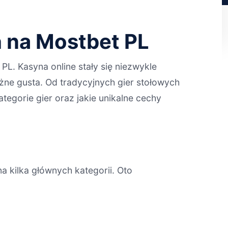
 na Mostbet PL
L. Kasyna online stały się niezwykle
óżne gusta. Od tradycyjnych gier stołowych
tegorie gier oraz jakie unikalne cechy
 kilka głównych kategorii. Oto