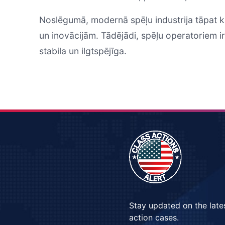
Noslēgumā, modernā spēļu industrija tāpat kā c
un inovācijām. Tādējādi, spēļu operatoriem ir 
stabila un ilgtspējīga.
Stay updated on the late
action cases.