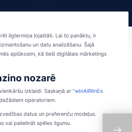
 ilgtermiņa lojalitāti. Lai to panāktu, ir
u izmantošanu un datu analizēšanu. Šajā
mēs aplūkosim, kā tieši digitālais mārketings
azino nozarē
 vienkāršu izklaidi. Saskaņā ar
“wInAiRlInEs
rp dažādiem operatoriem.
uzvedības datus un preferenču modeļus.
s vai palielināt spēles ilgumu.