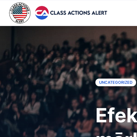
UNCATEGORIZED
Efek