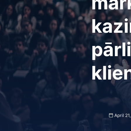
mārk
kazi
pārl
klie
April 21