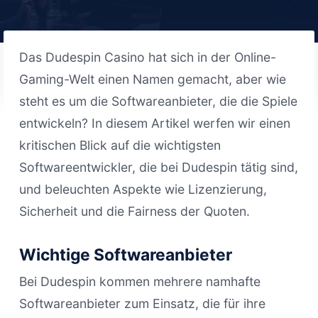
Das Dudespin Casino hat sich in der Online-
Gaming-Welt einen Namen gemacht, aber wie
steht es um die Softwareanbieter, die die Spiele
entwickeln? In diesem Artikel werfen wir einen
kritischen Blick auf die wichtigsten
Softwareentwickler, die bei Dudespin tätig sind,
und beleuchten Aspekte wie Lizenzierung,
Sicherheit und die Fairness der Quoten.
Wichtige Softwareanbieter
Bei Dudespin kommen mehrere namhafte
Softwareanbieter zum Einsatz, die für ihre