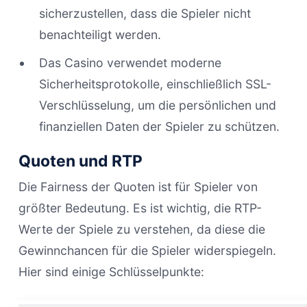
sicherzustellen, dass die Spieler nicht
benachteiligt werden.
Das Casino verwendet moderne
Sicherheitsprotokolle, einschließlich SSL-
Verschlüsselung, um die persönlichen und
finanziellen Daten der Spieler zu schützen.
Quoten und RTP
Die Fairness der Quoten ist für Spieler von
größter Bedeutung. Es ist wichtig, die RTP-
Werte der Spiele zu verstehen, da diese die
Gewinnchancen für die Spieler widerspiegeln.
Hier sind einige Schlüsselpunkte: