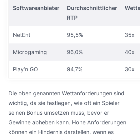
Softwareanbieter
Durchschnittlicher
Wett
RTP
NetEnt
95,5%
35x
Microgaming
96,0%
40x
Play’n GO
94,7%
30x
Die oben genannten Wettanforderungen sind
wichtig, da sie festlegen, wie oft ein Spieler
seinen Bonus umsetzen muss, bevor er
Gewinne abheben kann. Hohe Anforderungen
können ein Hindernis darstellen, wenn es