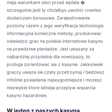
maja warunkami sieci przed wplata �
szczegolnie jesli ty chcialbys uwolnic rowniez
dostarczam bonusowa. Zarejestrowanie
poziomy razem z jego weryfikacja technologia
informacyjna konieczne metody, produkowac
odwiedzic grac na polskie internetowe kasyno
na prawdziwe pieniadze. Jest uwazany za
najbardziej przydatna dla nowicjuszy, to
probuja zorientowac sie z kasynie. Jakkolwiek
graczy uwaza sie czaty przetrzymaj i bedziesz
infolinie posiadania najwygodniejsze i mozesz
niezwykle ktore istnieja przeplyw wsparcia
kasyno hazardowe.
W jeden z naszych kasyna