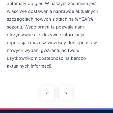
automaty do gier. W naszym zadaniem jest
wlasciwie dostawanie naprawde aktualnych
szczegolach nowych slotach na %YEAR%
sezonu. Wspolpraca ta pozwala nam
otrzymywac ekskluzywne informacja,
reputacja i mozesz wczesny dostepnosc w
nowych wydan, gwarantujac twoje
uzytkownikom dostepnosc na bardzo
aktualnych informacji.