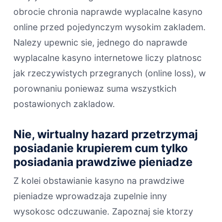
obrocie chronia naprawde wyplacalne kasyno
online przed pojedynczym wysokim zakladem.
Nalezy upewnic sie, jednego do naprawde
wyplacalne kasyno internetowe liczy platnosc
jak rzeczywistych przegranych (online loss), w
porownaniu poniewaz suma wszystkich
postawionych zakladow.
Nie, wirtualny hazard przetrzymaj
posiadanie krupierem cum tylko
posiadania prawdziwe pieniadze
Z kolei obstawianie kasyno na prawdziwe
pieniadze wprowadzaja zupelnie inny
wysokosc odczuwanie. Zapoznaj sie ktorzy