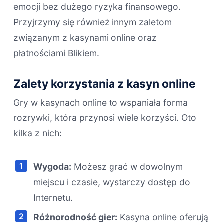
emocji bez dużego ryzyka finansowego.
Przyjrzymy się również innym zaletom
związanym z kasynami online oraz
płatnościami Blikiem.
Zalety korzystania z kasyn online
Gry w kasynach online to wspaniała forma
rozrywki, która przynosi wiele korzyści. Oto
kilka z nich:
Wygoda:
Możesz grać w dowolnym
miejscu i czasie, wystarczy dostęp do
Internetu.
Różnorodność gier:
Kasyna online oferują