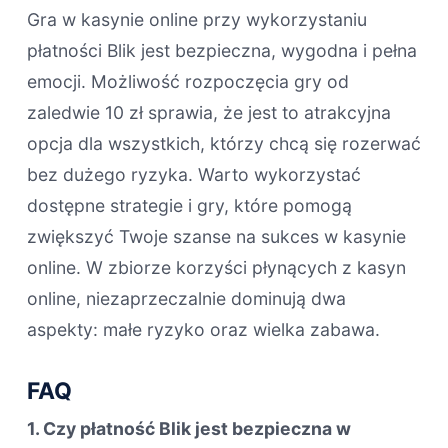
Gra w kasynie online przy wykorzystaniu
płatności Blik jest bezpieczna, wygodna i pełna
emocji. Możliwość rozpoczęcia gry od
zaledwie 10 zł sprawia, że jest to atrakcyjna
opcja dla wszystkich, którzy chcą się rozerwać
bez dużego ryzyka. Warto wykorzystać
dostępne strategie i gry, które pomogą
zwiększyć Twoje szanse na sukces w kasynie
online. W zbiorze korzyści płynących z kasyn
online, niezaprzeczalnie dominują dwa
aspekty: małe ryzyko oraz wielka zabawa.
FAQ
1. Czy płatność Blik jest bezpieczna w