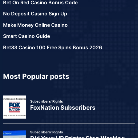
Bet On Red Casino Bonus Code
No Deposit Casino Sign Up
Make Money Online Casino
Smart Casino Guide
Bet33 Casino 100 Free Spins Bonus 2026
Most Popular posts