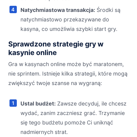
Natychmiastowa transakcja:
Środki są
natychmiastowo przekazywane do
kasyna, co umożliwia szybki start gry.
Sprawdzone strategie gry w
kasynie online
Gra w kasynach online może być maratonem,
nie sprintem. Istnieje kilka strategii, które mogą
zwiększyć twoje szanse na wygraną:
Ustal budżet:
Zawsze decyduj, ile chcesz
wydać, zanim zaczniesz grać. Trzymanie
się tego budżetu pomoże Ci uniknąć
nadmiernych strat.