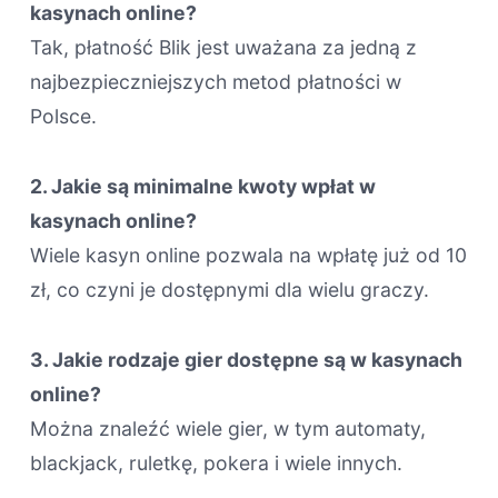
kasynach online?
Tak, płatność Blik jest uważana za jedną z
najbezpieczniejszych metod płatności w
Polsce.
2. Jakie są minimalne kwoty wpłat w
kasynach online?
Wiele kasyn online pozwala na wpłatę już od 10
zł, co czyni je dostępnymi dla wielu graczy.
3. Jakie rodzaje gier dostępne są w kasynach
online?
Można znaleźć wiele gier, w tym automaty,
blackjack, ruletkę, pokera i wiele innych.