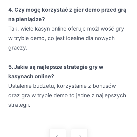
4. Czy mogę korzystać z gier demo przed grą
na pieniądze?
Tak, wiele kasyn online oferuje możliwość gry
w trybie demo, co jest idealne dla nowych
graczy.
5. Jakie są najlepsze strategie gry w
kasynach online?
Ustalenie budżetu, korzystanie z bonusów
oraz gra w trybie demo to jedne z najlepszych
strategii.