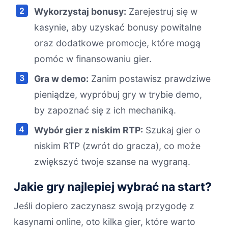
Wykorzystaj bonusy:
Zarejestruj się w
kasynie, aby uzyskać bonusy powitalne
oraz dodatkowe promocje, które mogą
pomóc w finansowaniu gier.
Gra w demo:
Zanim postawisz prawdziwe
pieniądze, wypróbuj gry w trybie demo,
by zapoznać się z ich mechaniką.
Wybór gier z niskim RTP:
Szukaj gier o
niskim RTP (zwrót do gracza), co może
zwiększyć twoje szanse na wygraną.
Jakie gry najlepiej wybrać na start?
Jeśli dopiero zaczynasz swoją przygodę z
kasynami online, oto kilka gier, które warto