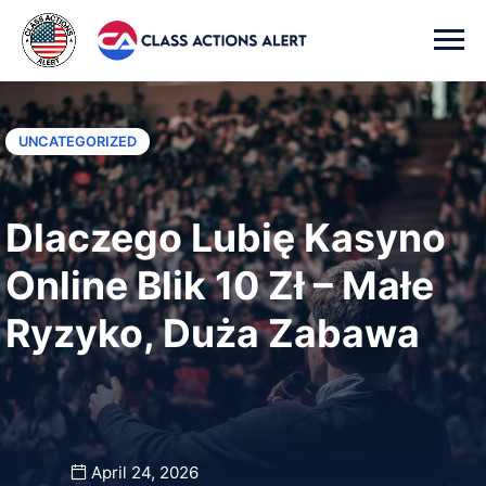
UNCATEGORIZED
Dlaczego Lubię Kasyno
Online Blik 10 Zł – Małe
Ryzyko, Duża Zabawa
April 24, 2026