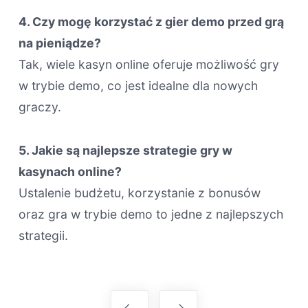
4. Czy mogę korzystać z gier demo przed grą
na pieniądze?
Tak, wiele kasyn online oferuje możliwość gry
w trybie demo, co jest idealne dla nowych
graczy.
5. Jakie są najlepsze strategie gry w
kasynach online?
Ustalenie budżetu, korzystanie z bonusów
oraz gra w trybie demo to jedne z najlepszych
strategii.