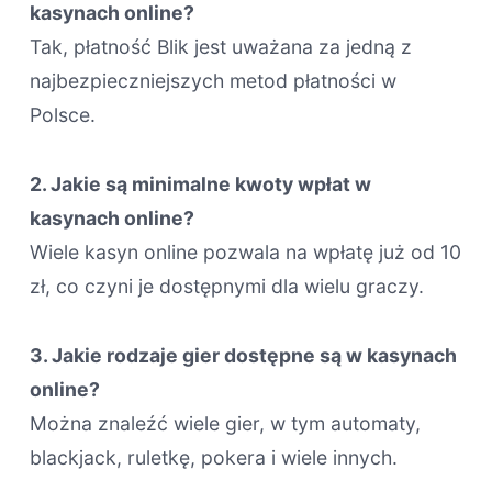
kasynach online?
Tak, płatność Blik jest uważana za jedną z
najbezpieczniejszych metod płatności w
Polsce.
2. Jakie są minimalne kwoty wpłat w
kasynach online?
Wiele kasyn online pozwala na wpłatę już od 10
zł, co czyni je dostępnymi dla wielu graczy.
3. Jakie rodzaje gier dostępne są w kasynach
online?
Można znaleźć wiele gier, w tym automaty,
blackjack, ruletkę, pokera i wiele innych.