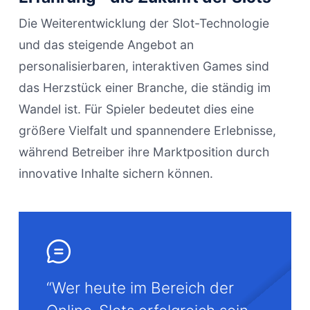
Die Weiterentwicklung der Slot-Technologie
und das steigende Angebot an
personalisierbaren, interaktiven Games sind
das Herzstück einer Branche, die ständig im
Wandel ist. Für Spieler bedeutet dies eine
größere Vielfalt und spannendere Erlebnisse,
während Betreiber ihre Marktposition durch
innovative Inhalte sichern können.
“Wer heute im Bereich der