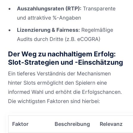
Auszahlungsraten (RTP):
Transparente
und attraktive %-Angaben
Lizenzierung & Fairness:
Regelmäßige
Audits durch Dritte (z.B. eCOGRA)
Der Weg zu nachhaltigem Erfolg:
Slot-Strategien und -Einschätzung
Ein tieferes Verständnis der Mechanismen
hinter Slots ermöglicht den Spielern eine
informed Wahl und erhöht die Erfolgschancen.
Die wichtigsten Faktoren sind hierbei:
Faktor
Beschreibung
Relevanz