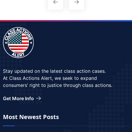
Stay updated on the latest class action cases.
At Class Actions Alert, we seek to expand
consumers’ right to justice through class actions.
Get More Info
Most Newest Posts