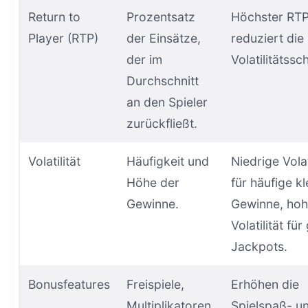
Return to
Prozentsatz
Höchster RT
Player (RTP)
der Einsätze,
reduziert die
der im
Volatilitätssc
Durchschnitt
an den Spieler
zurückfließt.
Volatilität
Häufigkeit und
Niedrige Volat
Höhe der
für häufige kl
Gewinne.
Gewinne, ho
Volatilität fü
Jackpots.
Bonusfeatures
Freispiele,
Erhöhen die
Multiplikatoren,
Spielspaß- u