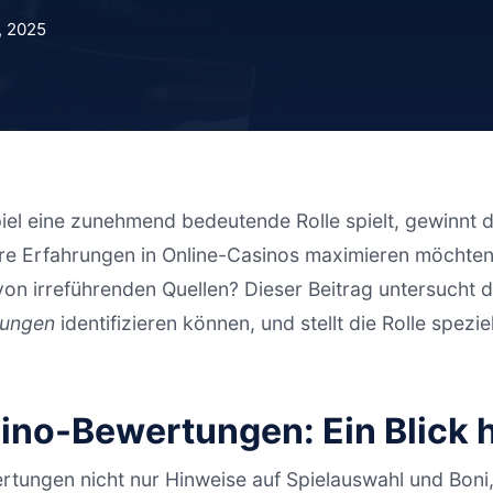
, 2025
spiel eine zunehmend bedeutende Rolle spielt, gewinnt 
hre Erfahrungen in Online-Casinos maximieren möchten,
n irreführenden Quellen? Dieser Beitrag untersucht di
tungen
identifizieren können, und stellt die Rolle spez
no-Bewertungen: Ein Blick hi
rtungen nicht nur Hinweise auf Spielauswahl und Boni