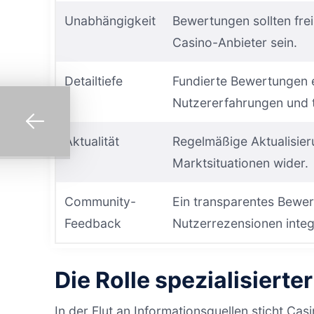
Unabhängigkeit
Bewertungen sollten frei
Casino-Anbieter sein.
Detailtiefe
Fundierte Bewertungen e
Nutzererfahrungen und 
Aktualität
Regelmäßige Aktualisieru
Marktsituationen wider.
Community-
Ein transparentes Bewer
Feedback
Nutzerrezensionen integ
Die Rolle spezialisiert
In der Flut an Informationsquellen sticht Ca