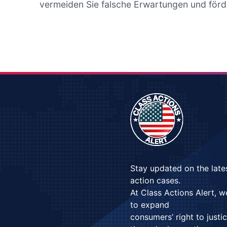
vermeiden Sie falsche Erwartungen und förd
Stay updated on the late
action cases.
At Class Actions Alert, 
to expand
consumers’ right to justi