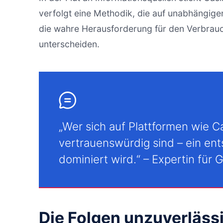
verfolgt eine Methodik, die auf unabhängige
die wahre Herausforderung für den Verbrauc
unterscheiden.
„Wer sich auf Plattformen wie Ca
vertrauenswürdig sind – ein ent
dominiert wird.“ – Expertin für G
Die Folgen unzuverläs