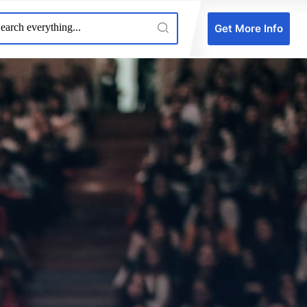
Get More Info