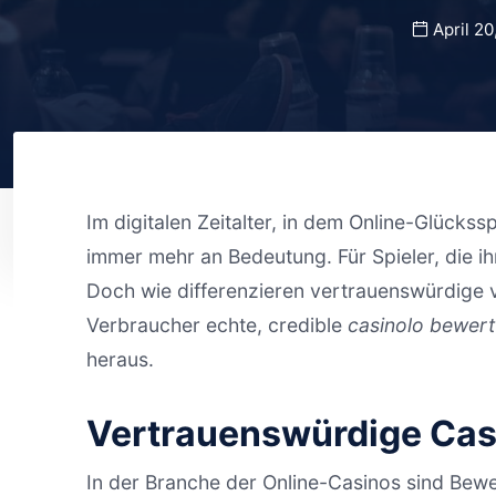
April 20
Im digitalen Zeitalter, in dem Online-Glücks
immer mehr an Bedeutung. Für Spieler, die i
Doch wie differenzieren vertrauenswürdige vo
Verbraucher echte, credible
casinolo bewer
heraus.
Vertrauenswürdige Casi
In der Branche der Online-Casinos sind Bewe