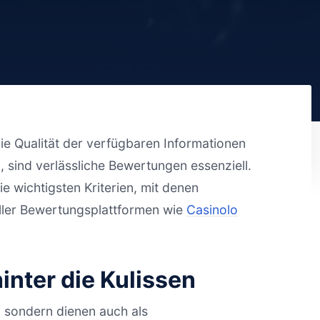
die Qualität der verfügbaren Informationen
 sind verlässliche Bewertungen essenziell.
e wichtigsten Kriterien, mit denen
ieller Bewertungsplattformen wie
Casinolo
nter die Kulissen
, sondern dienen auch als