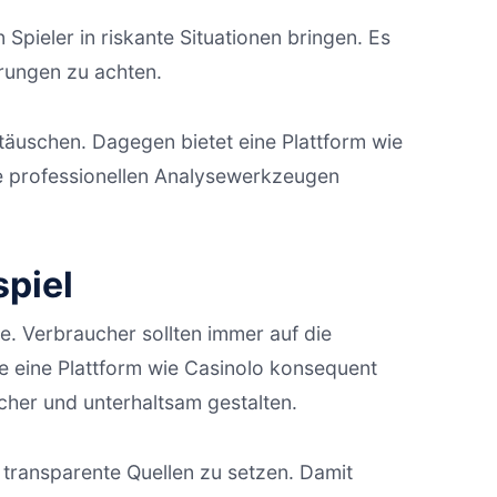
ieler in riskante Situationen bringen. Es
erungen zu achten.
täuschen. Dagegen bietet eine Plattform wie
ie professionellen Analysewerkzeugen
spiel
e. Verbraucher sollten immer auf die
ie eine Plattform wie Casinolo konsequent
icher und unterhaltsam gestalten.
, transparente Quellen zu setzen. Damit