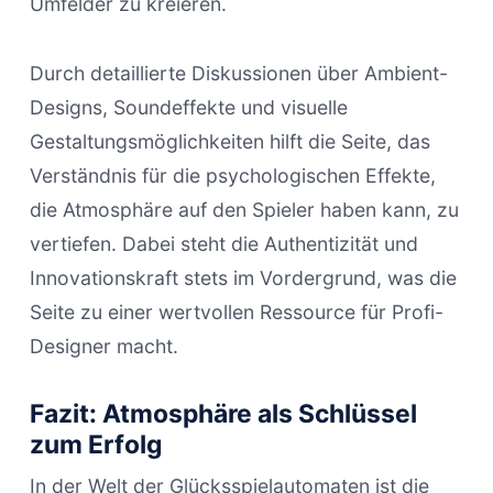
Umfelder zu kreieren.
Durch detaillierte Diskussionen über Ambient-
Designs, Soundeffekte und visuelle
Gestaltungsmöglichkeiten hilft die Seite, das
Verständnis für die psychologischen Effekte,
die Atmosphäre auf den Spieler haben kann, zu
vertiefen. Dabei steht die Authentizität und
Innovationskraft stets im Vordergrund, was die
Seite zu einer wertvollen Ressource für Profi-
Designer macht.
Fazit: Atmosphäre als Schlüssel
zum Erfolg
In der Welt der Glücksspielautomaten ist die