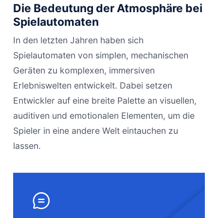
Die Bedeutung der Atmosphäre bei
Spielautomaten
In den letzten Jahren haben sich
Spielautomaten von simplen, mechanischen
Geräten zu komplexen, immersiven
Erlebniswelten entwickelt. Dabei setzen
Entwickler auf eine breite Palette an visuellen,
auditiven und emotionalen Elementen, um die
Spieler in eine andere Welt eintauchen zu
lassen.