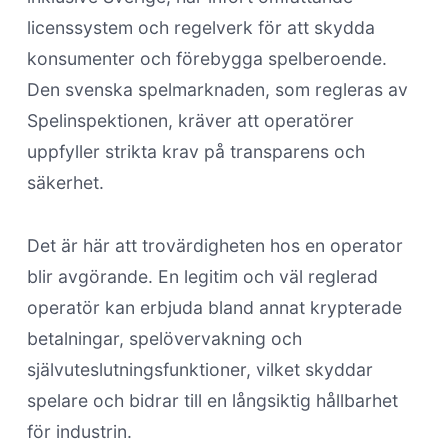
licenssystem och regelverk för att skydda
konsumenter och förebygga spelberoende.
Den svenska spelmarknaden, som regleras av
Spelinspektionen, kräver att operatörer
uppfyller strikta krav på transparens och
säkerhet.
Det är här att trovärdigheten hos en operator
blir avgörande. En legitim och väl reglerad
operatör kan erbjuda bland annat krypterade
betalningar, spelövervakning och
självuteslutningsfunktioner, vilket skyddar
spelare och bidrar till en långsiktig hållbarhet
för industrin.