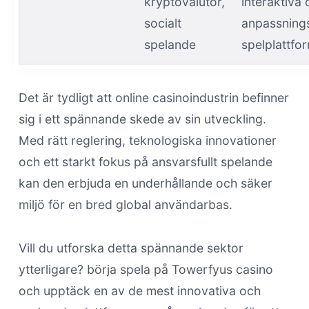
kryptovalutor,
interaktiva
socialt
anpassning
spelande
spelplattfo
Det är tydligt att online casinoindustrin befinner
sig i ett spännande skede av sin utveckling.
Med rätt reglering, teknologiska innovationer
och ett starkt fokus på ansvarsfullt spelande
kan den erbjuda en underhållande och säker
miljö för en bred global användarbas.
Vill du utforska detta spännande sektor
ytterligare? börja spela på Towerfyus casino
och upptäck en av de mest innovativa och