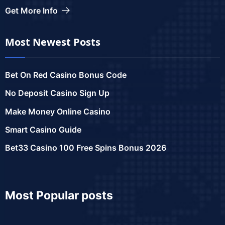
Get More Info
Most Newest Posts
Bet On Red Casino Bonus Code
No Deposit Casino Sign Up
Make Money Online Casino
Smart Casino Guide
Bet33 Casino 100 Free Spins Bonus 2026
Most Popular posts