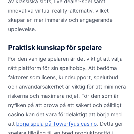
av klassiska slots, live dealer-spel samt
innovativa virtual reality-alternativ, vilket
skapar en mer immersiv och engagerande
upplevelse.
Praktisk kunskap för spelare
För den vanlige spelaren är det viktigt att välja
rätt plattform för sin spelhobby. Att bedöma
faktorer som licens, kundsupport, spelutbud
och användarsäkerhet är viktig för att minimera
riskerna och maximera nöjet. För den som är
nyfiken på att prova på ett säkert och pålitligt
casino kan det vara fördelaktigt att börja med
att
börja spela på Towerfyus casino
. Detta ger
spelare tillgång till en bred produktportfölj