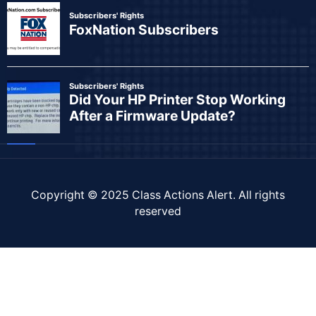
Copyright © 2025
Class Actions Alert
. All rights
reserved