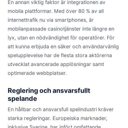
En annan viktig faktor är integrationen av
mobila plattformar. Med över 80 % av all
internettrafik nu via smartphones, är
mobilanpassade casinotjänster inte längre en
lyx, utan en nödvändighet för operatörer. För
att kunna erbjuda en säker och användarvänlig
spelupplevelse har de flesta stora aktörerna
utvecklat avancerade applösningar samt
optimerade webbplatser.
Reglering och ansvarsfullt
spelande
En hållbar och ansvarsfull spelindustri kräver
starka regleringar. Europeiska marknader,
inklusive Sverige, har infört omfattande