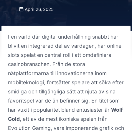
April 26, 2025
I en värld där digital underhållning snabbt har
blivit en integrerad del av vardagen, har online
slots spelat en central roll i att omdefiniera
casinobranschen. Från de stora
nätplattformarna till innovationerna inom
mobilteknologi, fortsätter spelare att söka efter
smidiga och tillgängliga sätt att njuta av sina
favoritspel var de än befinner sig. En titel som
har vuxit i popularitet bland entusiaster är
Wolf
Gold
, ett av de mest ikoniska spelen från
Evolution Gaming, vars imponerande grafik och