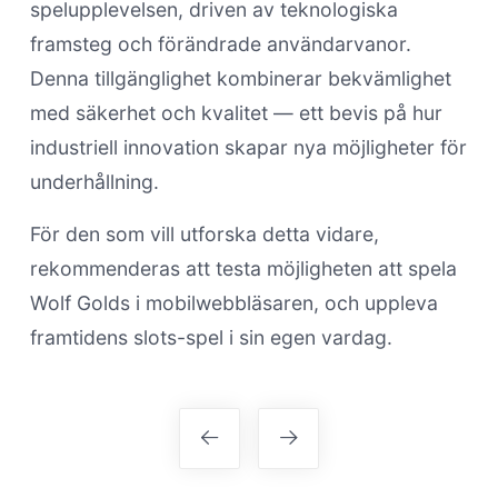
spelupplevelsen, driven av teknologiska
framsteg och förändrade användarvanor.
Denna tillgänglighet kombinerar bekvämlighet
med säkerhet och kvalitet — ett bevis på hur
industriell innovation skapar nya möjligheter för
underhållning.
För den som vill utforska detta vidare,
rekommenderas att testa möjligheten att spela
Wolf Golds i mobilwebbläsaren, och uppleva
framtidens slots-spel i sin egen vardag.