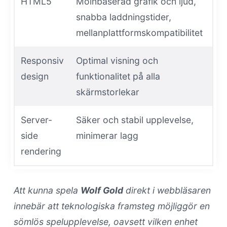
HTML5
Molnbaserad grafik och ljud,
snabba laddningstider,
mellanplattformskompatibilitet
Responsiv
Optimal visning och
design
funktionalitet på alla
skärmstorlekar
Server-
Säker och stabil upplevelse,
side
minimerar lagg
rendering
Att kunna spela
Wolf Gold
direkt i webbläsaren
innebär att teknologiska framsteg möjliggör en
sömlös spelupplevelse, oavsett vilken enhet