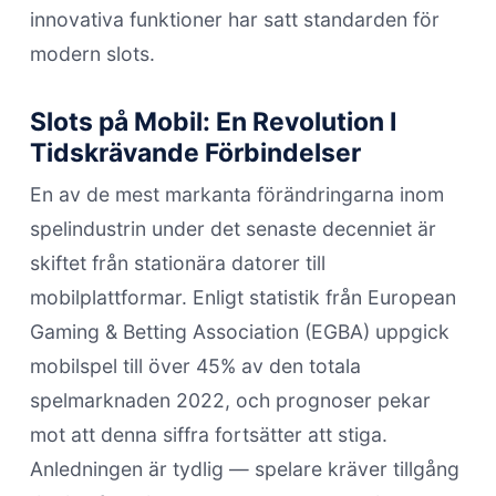
innovativa funktioner har satt standarden för
modern slots.
Slots på Mobil: En Revolution I
Tidskrävande Förbindelser
En av de mest markanta förändringarna inom
spelindustrin under det senaste decenniet är
skiftet från stationära datorer till
mobilplattformar. Enligt statistik från European
Gaming & Betting Association (EGBA) uppgick
mobilspel till över 45% av den totala
spelmarknaden 2022, och prognoser pekar
mot att denna siffra fortsätter att stiga.
Anledningen är tydlig — spelare kräver tillgång