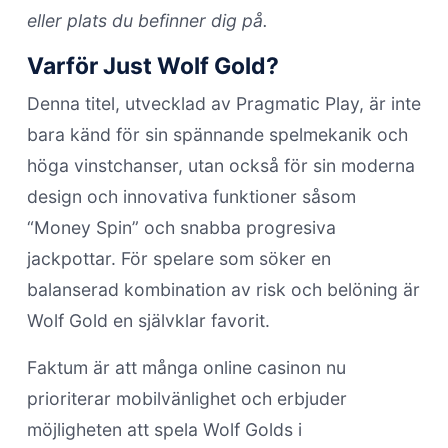
eller plats du befinner dig på.
Varför Just Wolf Gold?
Denna titel, utvecklad av Pragmatic Play, är inte
bara känd för sin spännande spelmekanik och
höga vinstchanser, utan också för sin moderna
design och innovativa funktioner såsom
“Money Spin” och snabba progresiva
jackpottar. För spelare som söker en
balanserad kombination av risk och belöning är
Wolf Gold en självklar favorit.
Faktum är att många online casinon nu
prioriterar mobilvänlighet och erbjuder
möjligheten att spela Wolf Golds i