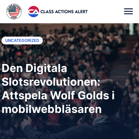
UNCATEGORIZED
Den Digitala
Slotsrevolutionen:
Attspela Wolf Golds i
mobilwebbläsaren