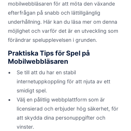
mobilwebbläsaren för att möta den växande
efterfrågan på snabb och lättillgänglig
underhållning. Här kan du läsa mer om denna
möjlighet och varför det är en utveckling som
förändrar spelupplevelsen i grunden.
Praktiska Tips för Spel på
Mobilwebbläsaren
Se till att du har en stabil
internetuppkoppling för att njuta av ett
smidigt spel.
Välj en pålitlig webbplattform som är
licensierad och erbjuder hög säkerhet, för
att skydda dina personuppgifter och
vinster.