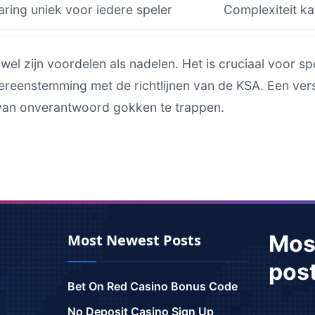
ring uniek voor iedere speler
Complexiteit ka
wel zijn voordelen als nadelen. Het is cruciaal voor s
ereenstemming met de richtlijnen van de KSA. Een ver
l van onverantwoord gokken te trappen.
Mos
Most Newest Posts
pos
Bet On Red Casino Bonus Code
No Deposit Casino Sign Up