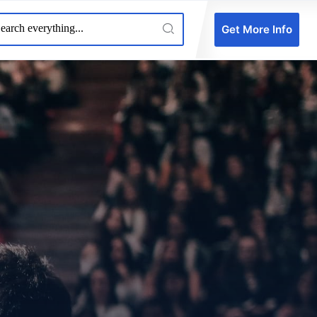
Get More Info