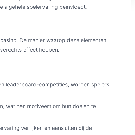
e algehele spelervaring beïnvloedt.
in casino. De manier waarop deze elementen
averechts effect hebben.
n leaderboard-competities, worden spelers
en, wat hen motiveert om hun doelen te
aring verrijken en aansluiten bij de