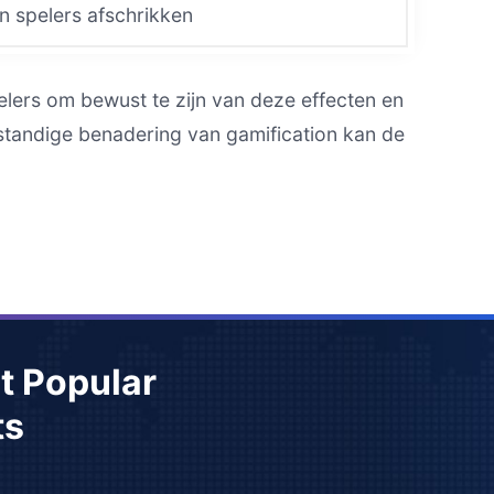
n spelers afschrikken
pelers om bewust te zijn van deze effecten en
standige benadering van gamification kan de
t Popular
ts