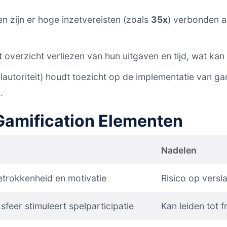
en zijn er hoge inzetvereisten (zoals
35x
) verbonden a
 overzicht verliezen van hun uitgaven en tijd, wat ka
utoriteit) houdt toezicht op de implementatie van gam
.
 Gamification Elementen
Nadelen
trokkenheid en motivatie
Risico op versl
sfeer stimuleert spelparticipatie
Kan leiden tot f