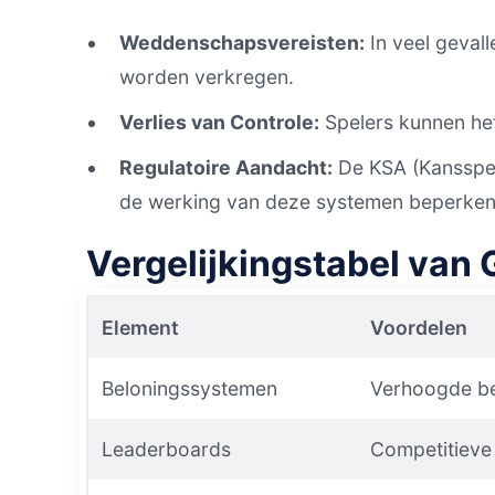
Weddenschapsvereisten:
In veel gevall
worden verkregen.
Verlies van Controle:
Spelers kunnen het
Regulatoire Aandacht:
De KSA (Kansspela
de werking van deze systemen beperken
Vergelijkingstabel van
Element
Voordelen
Beloningssystemen
Verhoogde be
Leaderboards
Competitieve 