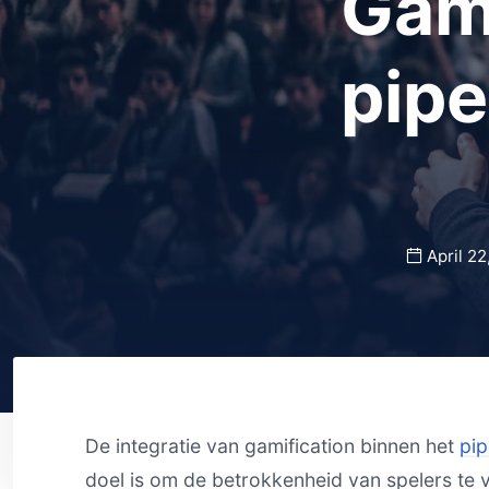
Gami
pipe
April 22
De integratie van gamification binnen het
pip
doel is om de betrokkenheid van spelers te 