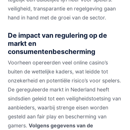
veiligheid, transparantie en regelgeving gaan
hand in hand met de groei van de sector.
De impact van regulering op de
markt en
consumentenbescherming
Voorheen opereerden veel online casino’s
buiten de wettelijke kaders, wat leidde tot
onzekerheid en potentiële risico’s voor spelers.
De gereguleerde markt in Nederland heeft
sindsdien geleid tot een veiligheidstoetsing van
aanbieders, waarbij strenge eisen worden
gesteld aan fair play en bescherming van
gamers.
Volgens gegevens van de