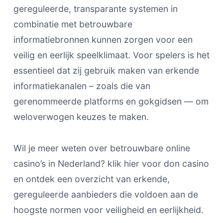
gereguleerde, transparante systemen in
combinatie met betrouwbare
informatiebronnen kunnen zorgen voor een
veilig en eerlijk speelklimaat. Voor spelers is het
essentieel dat zij gebruik maken van erkende
informatiekanalen – zoals die van
gerenommeerde platforms en gokgidsen — om
weloverwogen keuzes te maken.
Wil je meer weten over betrouwbare online
casino’s in Nederland? klik hier voor don casino
en ontdek een overzicht van erkende,
gereguleerde aanbieders die voldoen aan de
hoogste normen voor veiligheid en eerlijkheid.