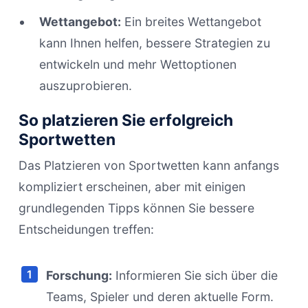
Wettangebot:
Ein breites Wettangebot
kann Ihnen helfen, bessere Strategien zu
entwickeln und mehr Wettoptionen
auszuprobieren.
So platzieren Sie erfolgreich
Sportwetten
Das Platzieren von Sportwetten kann anfangs
kompliziert erscheinen, aber mit einigen
grundlegenden Tipps können Sie bessere
Entscheidungen treffen:
Forschung:
Informieren Sie sich über die
Teams, Spieler und deren aktuelle Form.