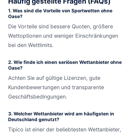
Häufig gestellte Fragen (FAQs)
1. Was sind die Vorteile von Sportwetten ohne
Oase?
Die Vorteile sind bessere Quoten, größere
Wettoptionen und weniger Einschränkungen
bei den Wettlimits.
2. Wie finde ich einen seriösen Wettanbieter ohne
Oase?
Achten Sie auf gültige Lizenzen, gute
Kundenbewertungen und transparente
Geschäftsbedingungen.
3. Welcher Wettanbieter wird am häufigsten in
Deutschland genutzt?
Tipico ist einer der beliebtesten Wettanbieter,