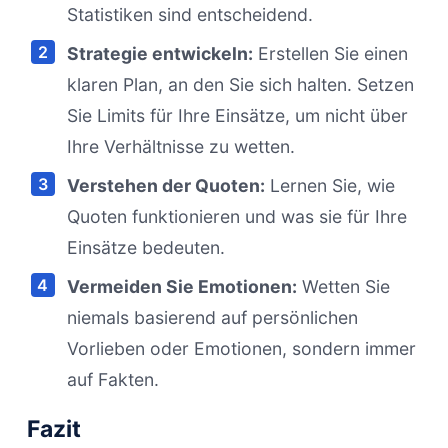
Statistiken sind entscheidend.
Strategie entwickeln:
Erstellen Sie einen
klaren Plan, an den Sie sich halten. Setzen
Sie Limits für Ihre Einsätze, um nicht über
Ihre Verhältnisse zu wetten.
Verstehen der Quoten:
Lernen Sie, wie
Quoten funktionieren und was sie für Ihre
Einsätze bedeuten.
Vermeiden Sie Emotionen:
Wetten Sie
niemals basierend auf persönlichen
Vorlieben oder Emotionen, sondern immer
auf Fakten.
Fazit