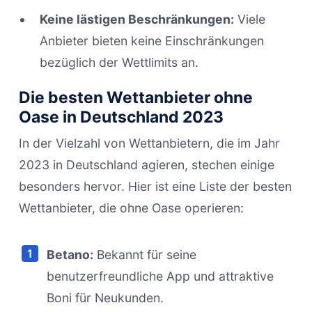
Keine lästigen Beschränkungen:
Viele
Anbieter bieten keine Einschränkungen
bezüglich der Wettlimits an.
Die besten Wettanbieter ohne
Oase in Deutschland 2023
In der Vielzahl von Wettanbietern, die im Jahr
2023 in Deutschland agieren, stechen einige
besonders hervor. Hier ist eine Liste der besten
Wettanbieter, die ohne Oase operieren:
Betano:
Bekannt für seine
benutzerfreundliche App und attraktive
Boni für Neukunden.