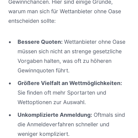
Gewinnchancen. Hier sind einige Gründe,
warum man sich für Wettanbieter ohne Oase
entscheiden sollte:
Bessere Quoten:
Wettanbieter ohne Oase
müssen sich nicht an strenge gesetzliche
Vorgaben halten, was oft zu höheren
Gewinnquoten führt.
Größere Vielfalt an Wettmöglichkeiten:
Sie finden oft mehr Sportarten und
Wettoptionen zur Auswahl.
Unkomplizierte Anmeldung:
Oftmals sind
die Anmeldeverfahren schneller und
weniger kompliziert.