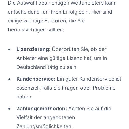
Die Auswahl des richtigen Wettanbieters kann
entscheidend für Ihren Erfolg sein. Hier sind
einige wichtige Faktoren, die Sie
berücksichtigen sollten:
Lizenzierung:
Überprüfen Sie, ob der
Anbieter eine gültige Lizenz hat, um in
Deutschland tätig zu sein.
Kundenservice:
Ein guter Kundenservice ist
essenziell, falls Sie Fragen oder Probleme
haben.
Zahlungsmethoden:
Achten Sie auf die
Vielfalt der angebotenen
Zahlungsmöglichkeiten.