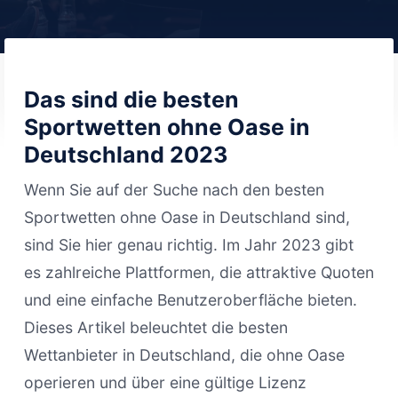
Das sind die besten
Sportwetten ohne Oase in
Deutschland 2023
Wenn Sie auf der Suche nach den besten
Sportwetten ohne Oase in Deutschland sind,
sind Sie hier genau richtig. Im Jahr 2023 gibt
es zahlreiche Plattformen, die attraktive Quoten
und eine einfache Benutzeroberfläche bieten.
Dieses Artikel beleuchtet die besten
Wettanbieter in Deutschland, die ohne Oase
operieren und über eine gültige Lizenz