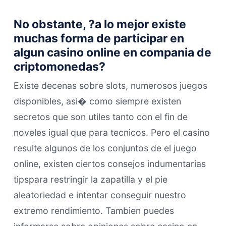
No obstante, ?a lo mejor existe
muchas forma de participar en
algun casino online en compania de
criptomonedas?
Existe decenas sobre slots, numerosos juegos
disponibles, asi� como siempre existen
secretos que son utiles tanto con el fin de
noveles igual que para tecnicos. Pero el casino
resulte algunos de los conjuntos de el juego
online, existen ciertos consejos indumentarias
tipspara restringir la zapatilla y el pie
aleatoriedad e intentar conseguir nuestro
extremo rendimiento. Tambien puedes