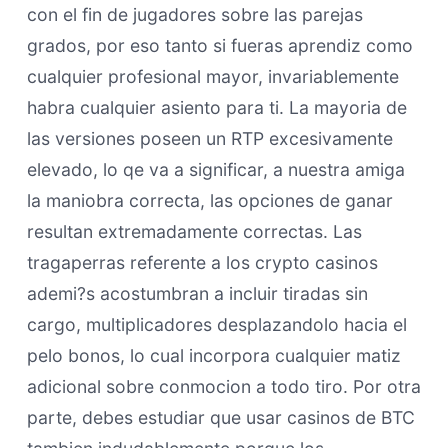
con el fin de jugadores sobre las parejas
grados, por eso tanto si fueras aprendiz como
cualquier profesional mayor, invariablemente
habra cualquier asiento para ti. La mayoria de
las versiones poseen un RTP excesivamente
elevado, lo qe va a significar, a nuestra amiga
la maniobra correcta, las opciones de ganar
resultan extremadamente correctas. Las
tragaperras referente a los crypto casinos
ademi?s acostumbran a incluir tiradas sin
cargo, multiplicadores desplazandolo hacia el
pelo bonos, lo cual incorpora cualquier matiz
adicional sobre conmocion a todo tiro. Por otra
parte, debes estudiar que usar casinos de BTC