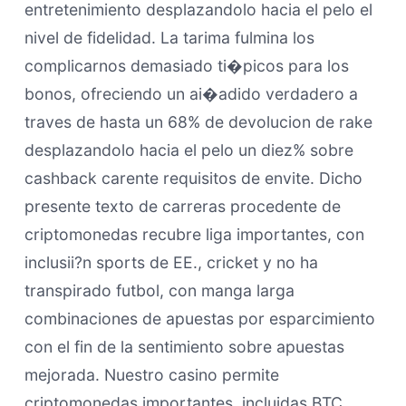
entretenimiento desplazandolo hacia el pelo el
nivel de fidelidad. La tarima fulmina los
complicarnos demasiado ti�picos para los
bonos, ofreciendo un ai�adido verdadero a
traves de hasta un 68% de devolucion de rake
desplazandolo hacia el pelo un diez% sobre
cashback carente requisitos de envite. Dicho
presente texto de carreras procedente de
criptomonedas recubre liga importantes, con
inclusii?n sports de EE., cricket y no ha
transpirado futbol, con manga larga
combinaciones de apuestas por esparcimiento
con el fin de la sentimiento sobre apuestas
mejorada. Nuestro casino permite
criptomonedas importantes, incluidas BTC,