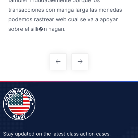
tambien indudablemente porque los
transacciones con manga larga las monedas
podemos rastrear web cual se va a apoyar
sobre el silli�n hagan.
Stay updated on the latest class action cases.