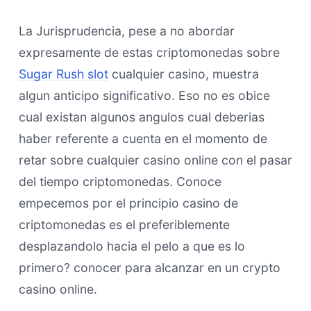
La Jurisprudencia, pese a no abordar
expresamente de estas criptomonedas sobre
Sugar Rush slot
cualquier casino, muestra
algun anticipo significativo. Eso no es obice
cual existan algunos angulos cual deberias
haber referente a cuenta en el momento de
retar sobre cualquier casino online con el pasar
del tiempo criptomonedas. Conoce
empecemos por el principio casino de
criptomonedas es el preferiblemente
desplazandolo hacia el pelo a que es lo
primero? conocer para alcanzar en un crypto
casino online.