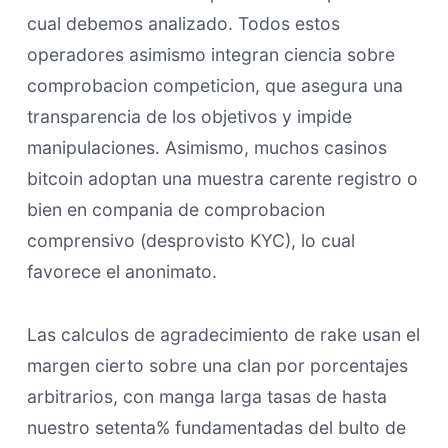
cual debemos analizado. Todos estos
operadores asimismo integran ciencia sobre
comprobacion competicion, que asegura una
transparencia de los objetivos y impide
manipulaciones. Asimismo, muchos casinos
bitcoin adoptan una muestra carente registro o
bien en compania de comprobacion
comprensivo (desprovisto KYC), lo cual
favorece el anonimato.
Las calculos de agradecimiento de rake usan el
margen cierto sobre una clan por porcentajes
arbitrarios, con manga larga tasas de hasta
nuestro setenta% fundamentadas del bulto de