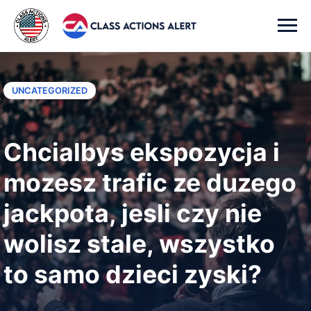
UNCATEGORIZED
Chcialbys ekspozycja i
mozesz trafic ze duzego
jackpota, jesli czy nie
wolisz stale, wszystko
to samo dzieci zyski?