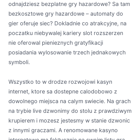
odnajdziesz bezplatne gry hazardowe? Sa tam
bezkosztowe gry hazardowe – automaty do
gier oferuje siec? Dokladnie co atrakcyjne, na
poczatku niebywalej kariery slot rozszerzen
nie oferowal pienieznych gratyfikacji
posiadania wylosowanie trzech jednakowych
symboli.
Wszystko to w drodze rozwojowi kasyn
internet, ktore sa dostepne calodobowo z
dowolnego miejsca na calym swiecie. Na grach
na trybie live dzwonimy do stolu z prawdziwym
krupierem i mozesz jestesmy w stanie dzwonic
z innymi graczami. A renomowane kasyno
internetowe ma faktycznie na swoim listy gra