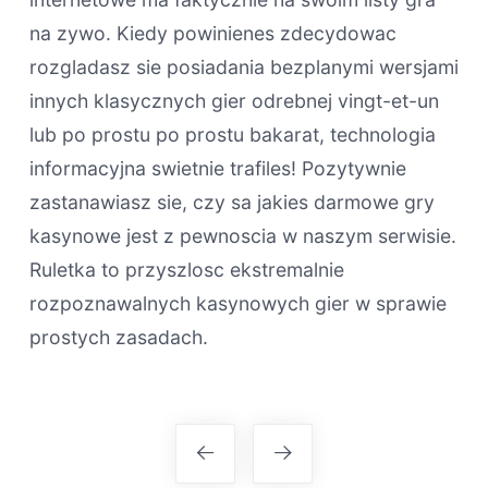
na zywo. Kiedy powinienes zdecydowac
rozgladasz sie posiadania bezplanymi wersjami
innych klasycznych gier odrebnej vingt-et-un
lub po prostu po prostu bakarat, technologia
informacyjna swietnie trafiles! Pozytywnie
zastanawiasz sie, czy sa jakies darmowe gry
kasynowe jest z pewnoscia w naszym serwisie.
Ruletka to przyszlosc ekstremalnie
rozpoznawalnych kasynowych gier w sprawie
prostych zasadach.