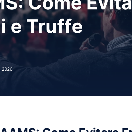
S: Come Evita
i e Truffe
, 2026