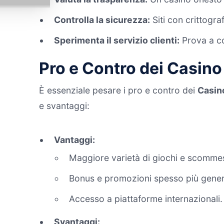
Controlla la sicurezza:
Siti con crittogra
Sperimenta il servizio clienti:
Prova a co
Pro e Contro dei Casin
È essenziale pesare i pro e contro dei
Casin
e svantaggi:
Vantaggi:
Maggiore varietà di giochi e scommes
Bonus e promozioni spesso più gener
Accesso a piattaforme internazionali.
Svantaggi: