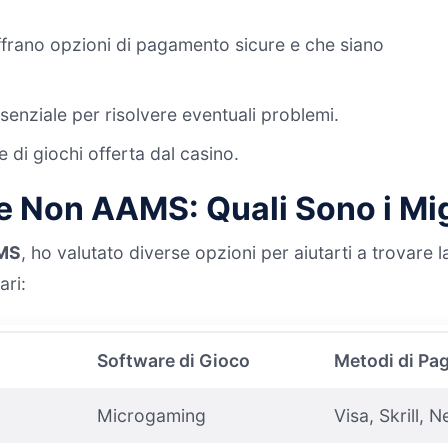
ffrano opzioni di pagamento sicure e che siano
nziale per risolvere eventuali problemi.
e di giochi offerta dal casino.
e Non AAMS: Quali Sono i Mig
AMS
, ho valutato diverse opzioni per aiutarti a trovare 
ari:
Software di Gioco
Metodi di P
Microgaming
Visa, Skrill, N