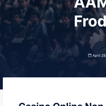
AAM
Frod
April 28