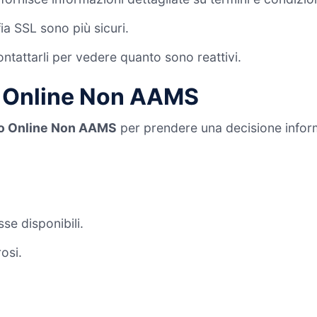
fia SSL sono più sicuri.
ntattarli per vedere quanto sono reattivi.
o Online Non AAMS
o Online Non AAMS
per prendere una decisione inform
se disponibili.
osi.