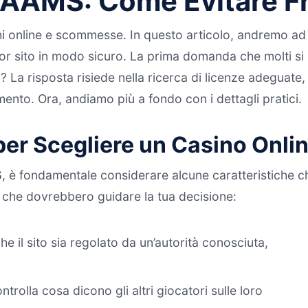
AAMS: Come Evitare Fro
hi online e scommesse. In questo articolo, andremo ad
lior sito in modo sicuro. La prima domanda che molti s
La risposta risiede nella ricerca di licenze adeguate, n
ento. Ora, andiamo più a fondo con i dettagli pratici.
 per Scegliere un Casino Onl
S
, è fondamentale considerare alcune caratteristiche c
li che dovrebbero guidare la tua decisione:
he il sito sia regolato da un’autorità conosciuta,
trolla cosa dicono gli altri giocatori sulle loro