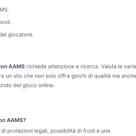
AMS.
voli.
del giocatore.
 Non AAMS
richiede attenzione e ricerca. Valuta le varie
e un sito che non solo offra giochi di qualità ma anch
mondo del gioco online.
 Non AAMS?
di protezioni legali, possibilità di frodi e una