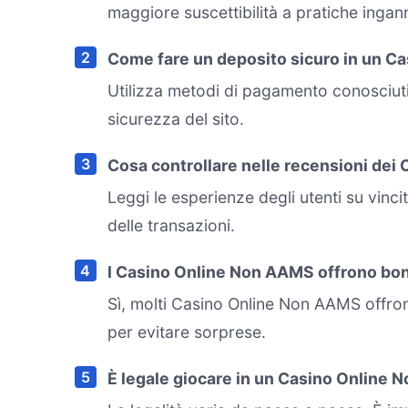
maggiore suscettibilità a pratiche ingan
Come fare un deposito sicuro in un 
Utilizza metodi di pagamento conosciuti 
sicurezza del sito.
Cosa controllare nelle recensioni de
Leggi le esperienze degli utenti su vincit
delle transazioni.
I Casino Online Non AAMS offrono bo
Sì, molti Casino Online Non AAMS offron
per evitare sorprese.
È legale giocare in un Casino Online