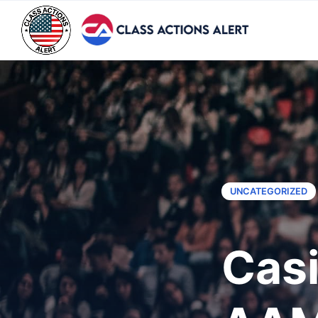
UNCATEGORIZED
Casi