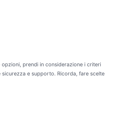
 opzioni, prendi in considerazione i criteri
e sicurezza e supporto. Ricorda, fare scelte