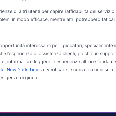
nze di altri utenti per capire l’affidabilità del servizio
blemi in modo efficace, mentre altri potrebbero fatica
pportunità interessanti per i giocatori, specialmente in
che l’esperienza di assistenza clienti, poiché un supp
o, informarsi e leggere le esperienze altrui è fondament
 del New York Times
e verificare le conversazioni sui 
 esigenze di gioco.