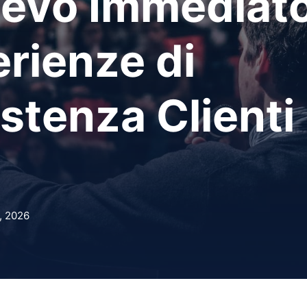
ievo Immediat
rienze di
stenza Clienti
3, 2026