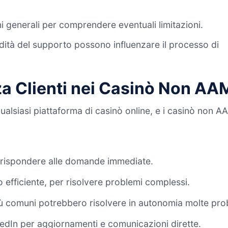
i generali per comprendere eventuali limitazioni.
idità del supporto possono influenzare il processo di
za Clienti nei Casinò Non AA
 qualsiasi piattaforma di casinò online, e i casinò non 
r rispondere alle domande immediate.
efficiente, per risolvere problemi complessi.
ù comuni potrebbero risolvere in autonomia molte pro
edIn per aggiornamenti e comunicazioni dirette.