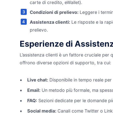
carte di credito, eWallet).
Condizioni di prelievo:
Leggere i termin
Assistenza clienti:
Le risposte e la rap
prelievo.
Esperienze di Assisten
L’assistenza clienti è un fattore cruciale per
offrono diverse opzioni di supporto, tra cui:
Live chat:
Disponibile in tempo reale pe
Email:
Un metodo più formale, ma spesso 
FAQ:
Sezioni dedicate per le domande pi
Social media:
Canali come Twitter o Link