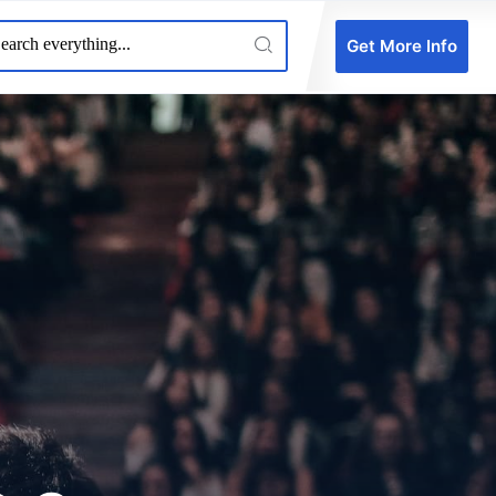
Get More Info