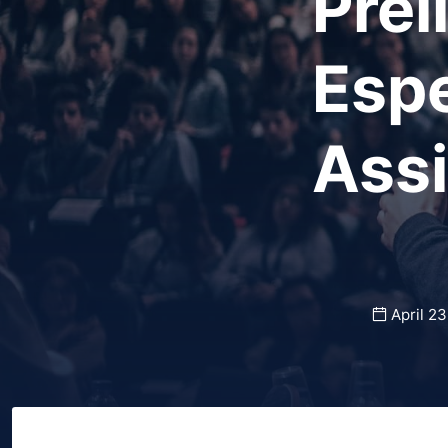
Prel
Espe
Assi
April 2