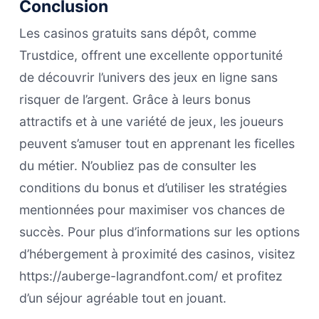
Conclusion
Les casinos gratuits sans dépôt, comme
Trustdice, offrent une excellente opportunité
de découvrir l’univers des jeux en ligne sans
risquer de l’argent. Grâce à leurs bonus
attractifs et à une variété de jeux, les joueurs
peuvent s’amuser tout en apprenant les ficelles
du métier. N’oubliez pas de consulter les
conditions du bonus et d’utiliser les stratégies
mentionnées pour maximiser vos chances de
succès. Pour plus d’informations sur les options
d’hébergement à proximité des casinos, visitez
https://auberge-lagrandfont.com/ et profitez
d’un séjour agréable tout en jouant.