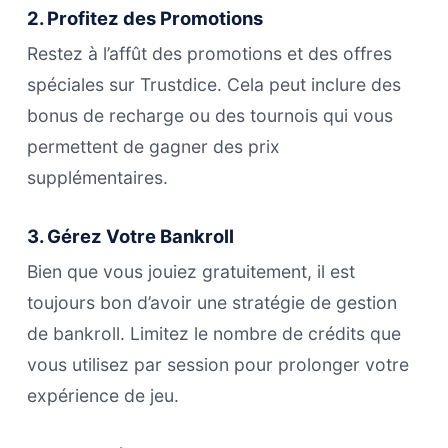
2. Profitez des Promotions
Restez à l’affût des promotions et des offres
spéciales sur Trustdice. Cela peut inclure des
bonus de recharge ou des tournois qui vous
permettent de gagner des prix
supplémentaires.
3. Gérez Votre Bankroll
Bien que vous jouiez gratuitement, il est
toujours bon d’avoir une stratégie de gestion
de bankroll. Limitez le nombre de crédits que
vous utilisez par session pour prolonger votre
expérience de jeu.