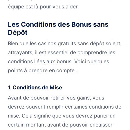
équipe est là pour vous aider.
Les Conditions des Bonus sans
Dépôt
Bien que les casinos gratuits sans dépôt soient
attrayants, il est essentiel de comprendre les
conditions liées aux bonus. Voici quelques
points à prendre en compte :
1. Conditions de Mise
Avant de pouvoir retirer vos gains, vous
devrez souvent remplir certaines conditions de
mise. Cela signifie que vous devrez parier un
certain montant avant de pouvoir encaisser