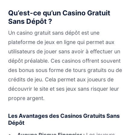
Qu’est-ce qu’un Casino Gratuit
Sans Dépôt ?
Un casino gratuit sans dépôt est une
plateforme de jeux en ligne qui permet aux
utilisateurs de jouer sans avoir à effectuer un
dépôt préalable. Ces casinos offrent souvent
des bonus sous forme de tours gratuits ou de
crédits de jeu. Cela permet aux joueurs de
découvrir le site et ses jeux sans risquer leur
propre argent.
Les Avantages des Casinos Gratuits Sans
Dépôt
Aucune Risque Financier :
Les joueurs