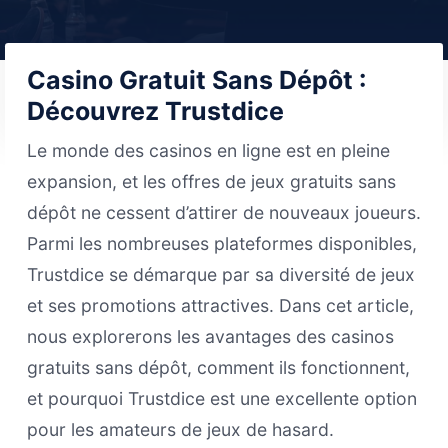
Casino Gratuit Sans Dépôt :
Découvrez Trustdice
Le monde des casinos en ligne est en pleine
expansion, et les offres de jeux gratuits sans
dépôt ne cessent d’attirer de nouveaux joueurs.
Parmi les nombreuses plateformes disponibles,
Trustdice se démarque par sa diversité de jeux
et ses promotions attractives. Dans cet article,
nous explorerons les avantages des casinos
gratuits sans dépôt, comment ils fonctionnent,
et pourquoi Trustdice est une excellente option
pour les amateurs de jeux de hasard.