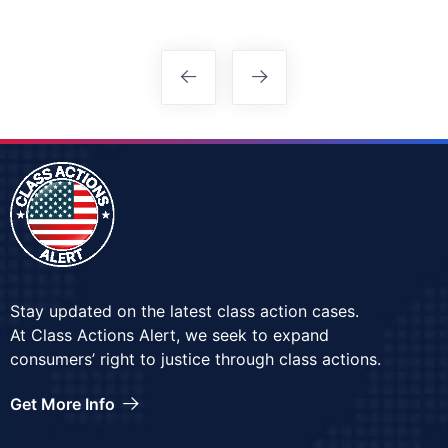
Stay updated on the latest class action cases.
At Class Actions Alert, we seek to expand
consumers’ right to justice through class actions.
Get More Info