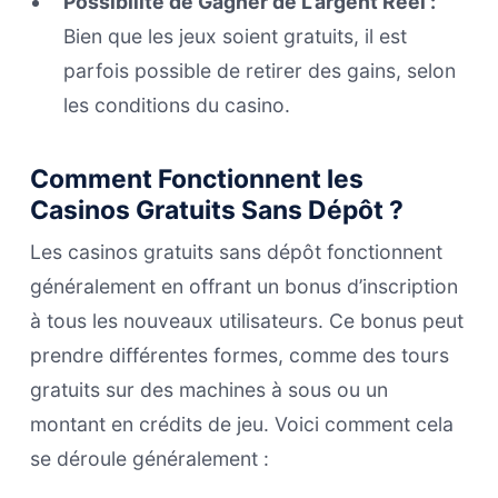
Possibilité de Gagner de L’argent Réel :
Bien que les jeux soient gratuits, il est
parfois possible de retirer des gains, selon
les conditions du casino.
Comment Fonctionnent les
Casinos Gratuits Sans Dépôt ?
Les casinos gratuits sans dépôt fonctionnent
généralement en offrant un bonus d’inscription
à tous les nouveaux utilisateurs. Ce bonus peut
prendre différentes formes, comme des tours
gratuits sur des machines à sous ou un
montant en crédits de jeu. Voici comment cela
se déroule généralement :