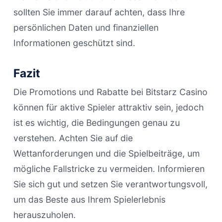
sollten Sie immer darauf achten, dass Ihre
persönlichen Daten und finanziellen
Informationen geschützt sind.
Fazit
Die Promotions und Rabatte bei Bitstarz Casino
können für aktive Spieler attraktiv sein, jedoch
ist es wichtig, die Bedingungen genau zu
verstehen. Achten Sie auf die
Wettanforderungen und die Spielbeiträge, um
mögliche Fallstricke zu vermeiden. Informieren
Sie sich gut und setzen Sie verantwortungsvoll,
um das Beste aus Ihrem Spielerlebnis
herauszuholen.