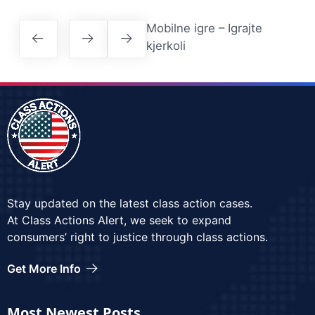
Mobilne igre – Igrajte
kjerkoli
Stay updated on the latest class action cases.
At Class Actions Alert, we seek to expand
consumers’ right to justice through class actions.
Get More Info
Most Newest Posts