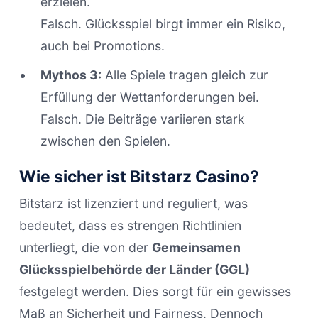
erzielen.
Falsch. Glücksspiel birgt immer ein Risiko,
auch bei Promotions.
Mythos 3:
Alle Spiele tragen gleich zur
Erfüllung der Wettanforderungen bei.
Falsch. Die Beiträge variieren stark
zwischen den Spielen.
Wie sicher ist Bitstarz Casino?
Bitstarz ist lizenziert und reguliert, was
bedeutet, dass es strengen Richtlinien
unterliegt, die von der
Gemeinsamen
Glücksspielbehörde der Länder (GGL)
festgelegt werden. Dies sorgt für ein gewisses
Maß an Sicherheit und Fairness. Dennoch