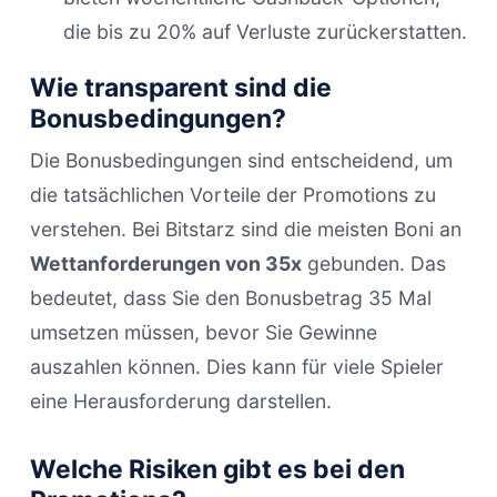
die bis zu 20% auf Verluste zurückerstatten.
Wie transparent sind die
Bonusbedingungen?
Die Bonusbedingungen sind entscheidend, um
die tatsächlichen Vorteile der Promotions zu
verstehen. Bei Bitstarz sind die meisten Boni an
Wettanforderungen von 35x
gebunden. Das
bedeutet, dass Sie den Bonusbetrag 35 Mal
umsetzen müssen, bevor Sie Gewinne
auszahlen können. Dies kann für viele Spieler
eine Herausforderung darstellen.
Welche Risiken gibt es bei den