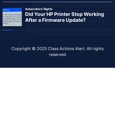
Copyright © 2025
Class Actions Alert
. All rights
reserved