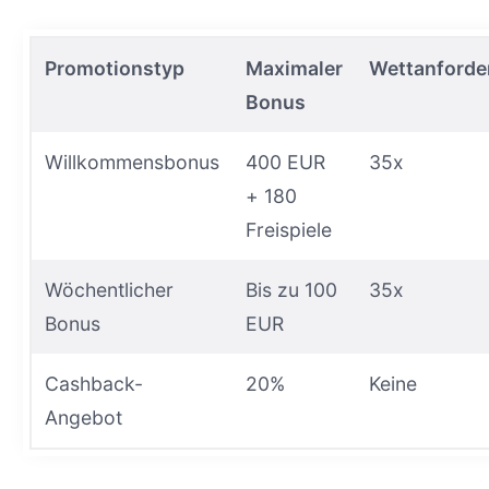
Promotionstyp
Maximaler
Wettanforde
Bonus
Willkommensbonus
400 EUR
35x
+ 180
Freispiele
Wöchentlicher
Bis zu 100
35x
Bonus
EUR
Cashback-
20%
Keine
Angebot