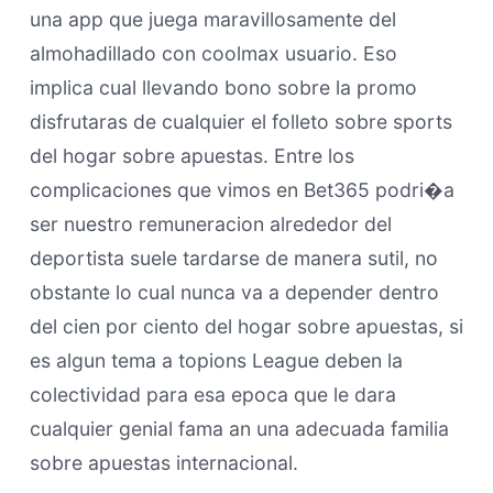
una app que juega maravillosamente del
almohadillado con coolmax usuario. Eso
implica cual llevando bono sobre la promo
disfrutaras de cualquier el folleto sobre sports
del hogar sobre apuestas. Entre los
complicaciones que vimos en Bet365 podri�a
ser nuestro remuneracion alrededor del
deportista suele tardarse de manera sutil, no
obstante lo cual nunca va a depender dentro
del cien por ciento del hogar sobre apuestas, si
es algun tema a topions League deben la
colectividad para esa epoca que le dara
cualquier genial fama an una adecuada familia
sobre apuestas internacional.