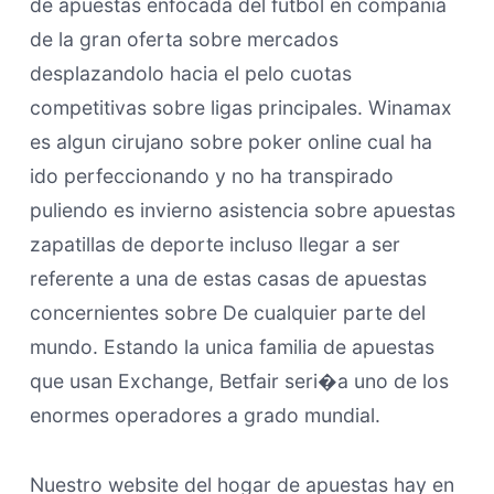
de apuestas enfocada del futbol en compania
de la gran oferta sobre mercados
desplazandolo hacia el pelo cuotas
competitivas sobre ligas principales. Winamax
es algun cirujano sobre poker online cual ha
ido perfeccionando y no ha transpirado
puliendo es invierno asistencia sobre apuestas
zapatillas de deporte incluso llegar a ser
referente a una de estas casas de apuestas
concernientes sobre De cualquier parte del
mundo. Estando la unica familia de apuestas
que usan Exchange, Betfair seri�a uno de los
enormes operadores a grado mundial.
Nuestro website del hogar de apuestas hay en