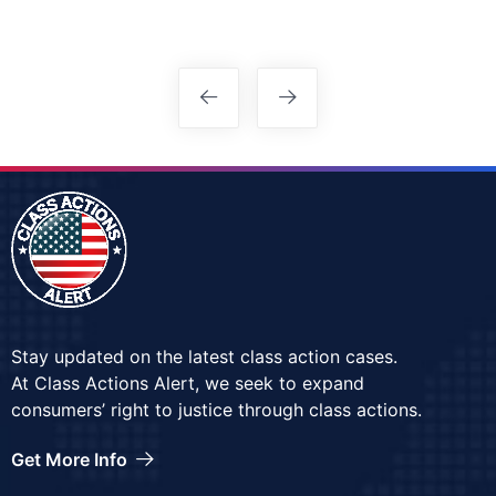
Stay updated on the latest class action cases.
At Class Actions Alert, we seek to expand
consumers’ right to justice through class actions.
Get More Info