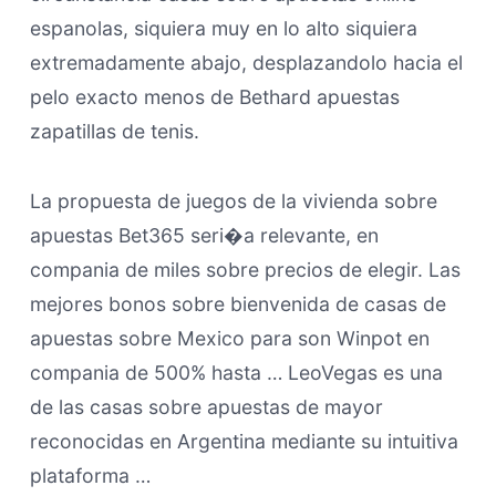
espanolas, siquiera muy en lo alto siquiera
extremadamente abajo, desplazandolo hacia el
pelo exacto menos de Bethard apuestas
zapatillas de tenis.
La propuesta de juegos de la vivienda sobre
apuestas Bet365 seri�a relevante, en
compania de miles sobre precios de elegir. Las
mejores bonos sobre bienvenida de casas de
apuestas sobre Mexico para son Winpot en
compania de 500% hasta … LeoVegas es una
de las casas sobre apuestas de mayor
reconocidas en Argentina mediante su intuitiva
plataforma …