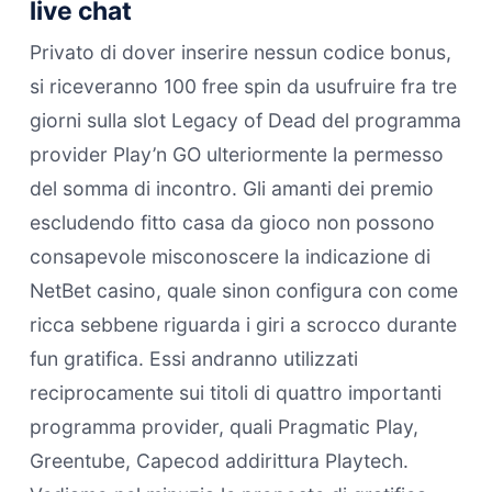
live chat
Privato di dover inserire nessun codice bonus,
si riceveranno 100 free spin da usufruire fra tre
giorni sulla slot Legacy of Dead del programma
provider Play’n GO ulteriormente la permesso
del somma di incontro. Gli amanti dei premio
escludendo fitto casa da gioco non possono
consapevole misconoscere la indicazione di
NetBet casino, quale sinon configura con come
ricca sebbene riguarda i giri a scrocco durante
fun gratifica. Essi andranno utilizzati
reciprocamente sui titoli di quattro importanti
programma provider, quali Pragmatic Play,
Greentube, Capecod addirittura Playtech.