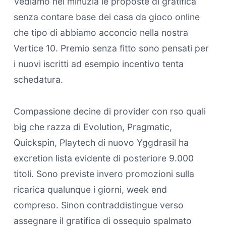
Vediamo nel minuzia le proposte di gratifica
senza contare base dei casa da gioco online
che tipo di abbiamo acconcio nella nostra
Vertice 10. Premio senza fitto sono pensati per
i nuovi iscritti ad esempio incentivo tenta
schedatura.
Compassione decine di provider con rso quali
big che razza di Evolution, Pragmatic,
Quickspin, Playtech di nuovo Yggdrasil ha
excretion lista evidente di posteriore 9.000
titoli. Sono previste invero promozioni sulla
ricarica qualunque i giorni, week end
compreso. Sinon contraddistingue verso
assegnare il gratifica di ossequio spalmato