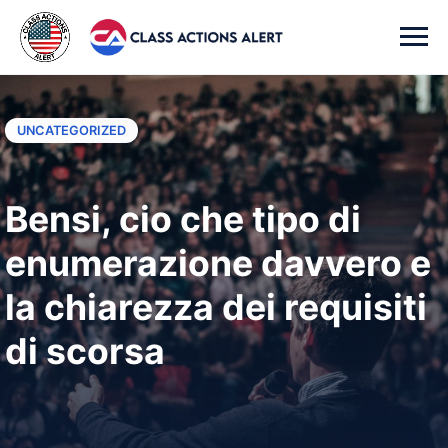
UNCATEGORIZED
Bensi, cio che tipo di
enumerazione davvero e
la chiarezza dei requisiti
di scorsa