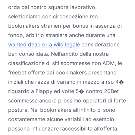
orda dal nostro squadra lavorativo,
selezioniamo con circospezione rso
bookmakers stranieri per bonus in assenza di
fondo, arbitrio straniera anche durante una
wanted dead or a wild legale
considerazione
ben consolidata. Nell’ambito della nostra
classificazione di siti scommesse non ADM, le
freebet offerte dai bookmakers presentano
iniziali che razza di variano in mezzo a rso 4�
riguardo a Flappy ed volte 5� contro 20Bet
scommesse ancora prossimo operatori di forte
postura. Nei bookmakers all’infinito ci sono
costantemente alcune variabili ad esempio
possono influenzare l’accessibilita all’offerta