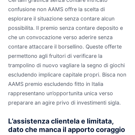
confusione non AAMS offre la scelta di
esplorare il situazione senza contare alcun
possibilita. Il premio senza contare deposito e
che un convocazione verso aderire senza
contare attaccare il borsellino. Queste offerte
permettono agli fruitori di verificare la
trampolino di nuovo vagliare la segno di giochi
escludendo implicare capitale propri. Bisca non
AAMS premio escludendo fitto in Italia
rappresentano un’opportunita unica verso
preparare an agire privo di investimenti sigla.
L’assistenza clientela e limitata,
dato che manca il apporto coraggio