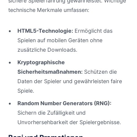
sichere Spielerfahrung gewährleistet. Wichtige
technische Merkmale umfassen:
HTML5-Technologie:
Ermöglicht das
Spielen auf mobilen Geräten ohne
zusätzliche Downloads.
Kryptographische
Sicherheitsmaßnahmen:
Schützen die
Daten der Spieler und gewährleisten faire
Spiele.
Random Number Generators (RNG):
Sichern die Zufälligkeit und
Unvorhersehbarkeit der Spielergebnisse.