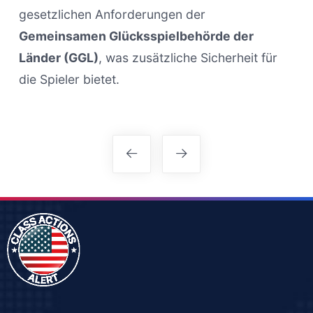
gesetzlichen Anforderungen der
Gemeinsamen Glücksspielbehörde der
Länder (GGL)
, was zusätzliche Sicherheit für
die Spieler bietet.