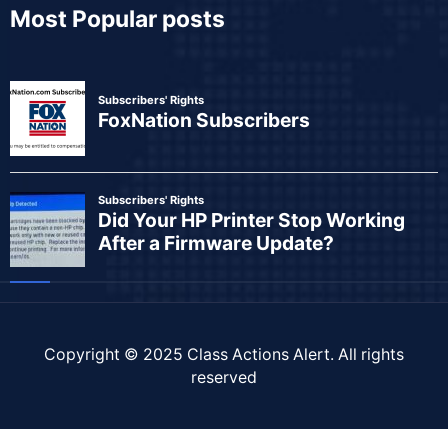
Most Popular posts
Copyright © 2025
Class Actions Alert
. All rights
reserved