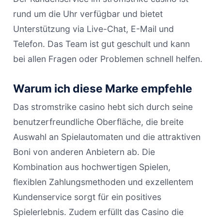
rund um die Uhr verfügbar und bietet
Unterstützung via Live-Chat, E-Mail und
Telefon. Das Team ist gut geschult und kann
bei allen Fragen oder Problemen schnell helfen.
Warum ich diese Marke empfehle
Das stromstrike casino hebt sich durch seine
benutzerfreundliche Oberfläche, die breite
Auswahl an Spielautomaten und die attraktiven
Boni von anderen Anbietern ab. Die
Kombination aus hochwertigen Spielen,
flexiblen Zahlungsmethoden und exzellentem
Kundenservice sorgt für ein positives
Spielerlebnis. Zudem erfüllt das Casino die