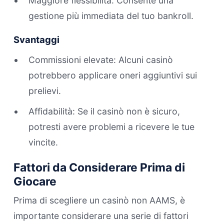
Maggiore flessibilità: Consente una
gestione più immediata del tuo bankroll.
Svantaggi
Commissioni elevate: Alcuni casinò
potrebbero applicare oneri aggiuntivi sui
prelievi.
Affidabilità: Se il casinò non è sicuro,
potresti avere problemi a ricevere le tue
vincite.
Fattori da Considerare Prima di
Giocare
Prima di scegliere un casinò non AAMS, è
importante considerare una serie di fattori