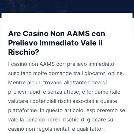
Are Casino Non AAMS con
Prelievo Immediato Vale il
Rischio?
I casinò non AAMS con prelievo immediato
suscitano molte domande tra i giocatori online.
Mentre alcuni trovano allettante l’idea di
prelievi rapidi e senza attese, è fondamentale
valutare i potenziali rischi associati a queste
piattaforme. In questo articolo, esploreremo se
vale la pena correre il rischio di giocare su
casinò non regolamentati e quali fattori