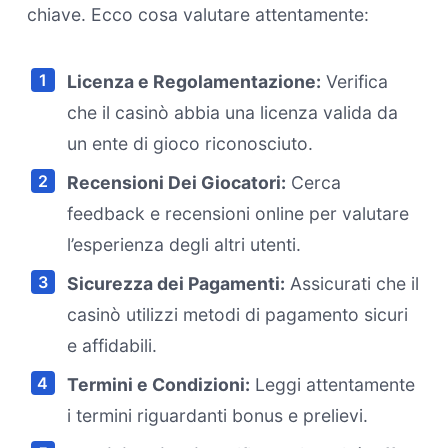
chiave. Ecco cosa valutare attentamente:
Licenza e Regolamentazione:
Verifica
che il casinò abbia una licenza valida da
un ente di gioco riconosciuto.
Recensioni Dei Giocatori:
Cerca
feedback e recensioni online per valutare
l’esperienza degli altri utenti.
Sicurezza dei Pagamenti:
Assicurati che il
casinò utilizzi metodi di pagamento sicuri
e affidabili.
Termini e Condizioni:
Leggi attentamente
i termini riguardanti bonus e prelievi.