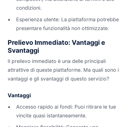
condizioni.
Esperienza utente: La piattaforma potrebbe
presentare funzionalità non ottimizzate.
Prelievo Immediato: Vantaggi e
Svantaggi
Il prelievo immediato è una delle principali
attrattive di queste piattaforme. Ma quali sono i
vantaggi e gli svantaggi di questo servizio?
Vantaggi
Accesso rapido ai fondi: Puoi ritirare le tue
vincite quasi istantaneamente.