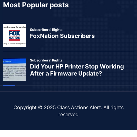
Most Popular posts
Copyright © 2025
Class Actions Alert
. All rights
reserved