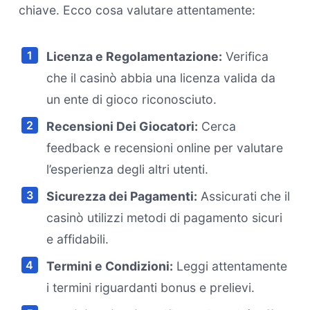
chiave. Ecco cosa valutare attentamente:
Licenza e Regolamentazione:
Verifica
che il casinò abbia una licenza valida da
un ente di gioco riconosciuto.
Recensioni Dei Giocatori:
Cerca
feedback e recensioni online per valutare
l’esperienza degli altri utenti.
Sicurezza dei Pagamenti:
Assicurati che il
casinò utilizzi metodi di pagamento sicuri
e affidabili.
Termini e Condizioni:
Leggi attentamente
i termini riguardanti bonus e prelievi.