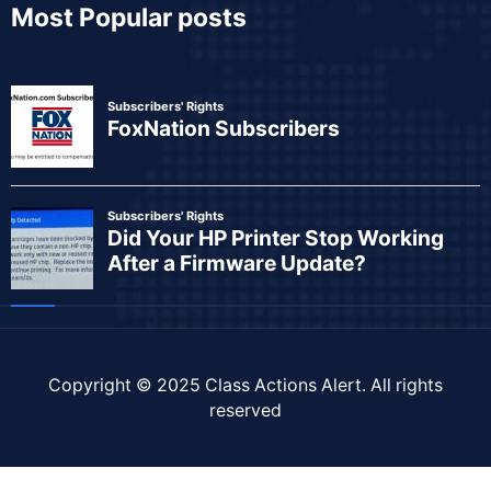
Most Popular posts
Copyright © 2025
Class Actions Alert
. All rights
reserved