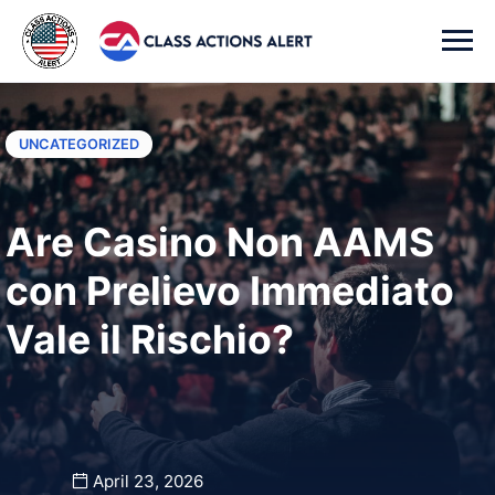
UNCATEGORIZED
Are Casino Non AAMS
con Prelievo Immediato
Vale il Rischio?
April 23, 2026