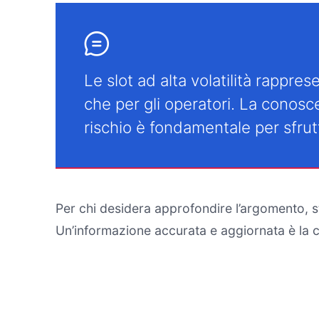
Le slot ad alta volatilità rappr
che per gli operatori. La conosce
rischio è fondamentale per sfrutt
Per chi desidera approfondire l’argomento, st
Un’informazione accurata e aggiornata è la ch