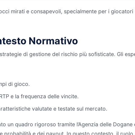
occi mirati e consapevoli, specialmente per i giocatori 
ontesto Normativo
 strategie di gestione del rischio più sofisticate. Gli 
empi di gioco.
RTP e la frequenza delle vincite.
aratteristiche valutate e testate sul mercato.
ttato un quadro rigoroso tramite l’Agenzia delle Dogane 
e probabilità e dei payout. In questo contesto, il ruolo 