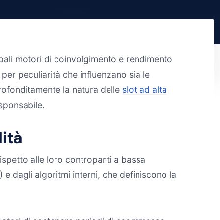
pali motori di coinvolgimento e rendimento
 per peculiarità che influenzano sia le
pprofonditamente la natura delle
slot ad alta
esponsabile.
lità
rispetto alle loro controparti a bassa
 dagli algoritmi interni, che definiscono la