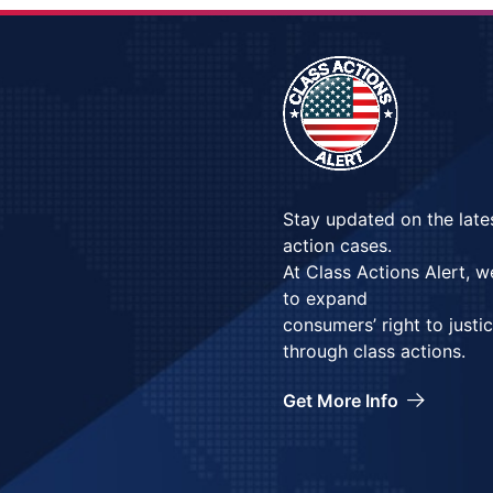
Stay updated on the late
action cases.
At Class Actions Alert, 
to expand
consumers’ right to justi
through class actions.
Get More Info