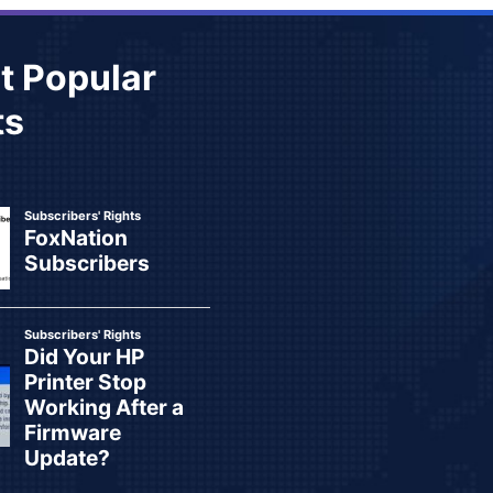
t Popular
ts