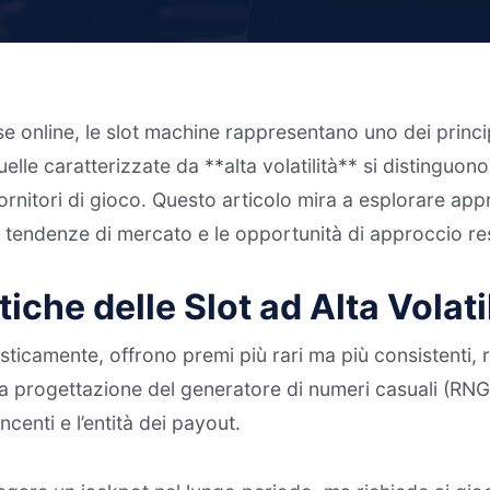
 online, le slot machine rappresentano uno dei princi
elle caratterizzate da **alta volatilità** si distinguono
 fornitori di gioco. Questo articolo mira a esplorare a
 le tendenze di mercato e le opportunità di approccio r
iche delle Slot ad Alta Volati
tisticamente, offrono premi più rari ma più consistenti, 
 progettazione del generatore di numeri casuali (RNG) e
enti e l’entità dei payout.