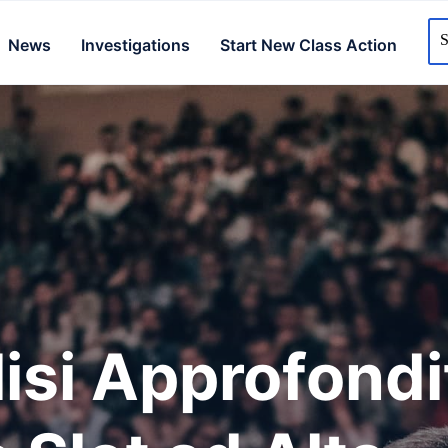
News
Investigations
Start New Class Action
isi Approfondi