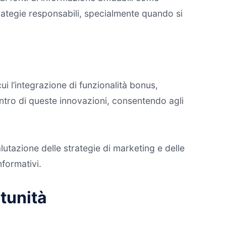
rategie responsabili, specialmente quando si
ui l’integrazione di funzionalità bonus,
tro di queste innovazioni, consentendo agli
alutazione delle strategie di marketing e delle
nformativi.
rtunità