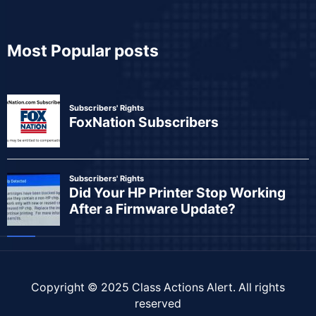
Most Popular posts
Copyright © 2025
Class Actions Alert
. All rights
reserved