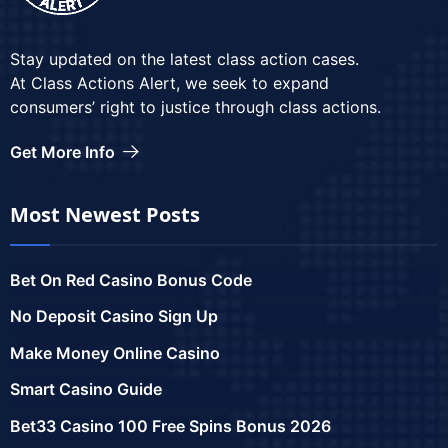
Stay updated on the latest class action cases.
At Class Actions Alert, we seek to expand
consumers’ right to justice through class actions.
Get More Info
Most Newest Posts
Bet On Red Casino Bonus Code
No Deposit Casino Sign Up
Make Money Online Casino
Smart Casino Guide
Bet33 Casino 100 Free Spins Bonus 2026