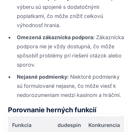
výberu sú spojené s dodatočnými
poplatkami, čo môže znížiť celkovú
výhodnosť hrania.
Omezená zákaznícka podpora:
Zákaznícka
podpora nie je vždy dostupná, čo môže
spôsobiť problémy pri riešení otázok alebo
sporov.
Nejasné podmienky:
Niektoré podmienky
sú formulované nejasne, čo môže viesť k
nedorozumeniam medzi kasínom a hráčmi.
Porovnanie herných funkcií
Funkcia
dudespin
Konkurencia