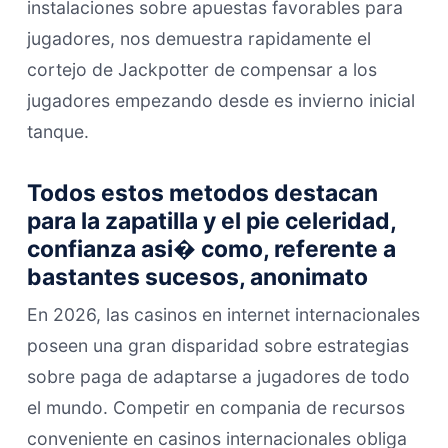
instalaciones sobre apuestas favorables para
jugadores, nos demuestra rapidamente el
cortejo de Jackpotter de compensar a los
jugadores empezando desde es invierno inicial
tanque.
Todos estos metodos destacan
para la zapatilla y el pie celeridad,
confianza asi� como, referente a
bastantes sucesos, anonimato
En 2026, las casinos en internet internacionales
poseen una gran disparidad sobre estrategias
sobre paga de adaptarse a jugadores de todo
el mundo. Competir en compania de recursos
conveniente en casinos internacionales obliga