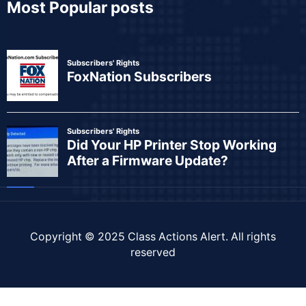
Most Popular posts
Copyright © 2025
Class Actions Alert
. All rights
reserved