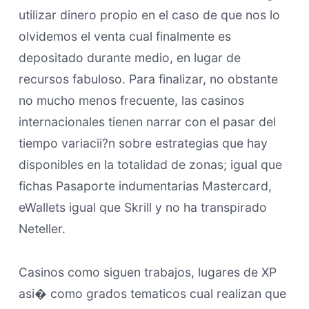
utilizar dinero propio en el caso de que nos lo
olvidemos el venta cual finalmente es
depositado durante medio, en lugar de
recursos fabuloso. Para finalizar, no obstante
no mucho menos frecuente, las casinos
internacionales tienen narrar con el pasar del
tiempo variacii?n sobre estrategias que hay
disponibles en la totalidad de zonas; igual que
fichas Pasaporte indumentarias Mastercard,
eWallets igual que Skrill y no ha transpirado
Neteller.
Casinos como siguen trabajos, lugares de XP
asi� como grados tematicos cual realizan que