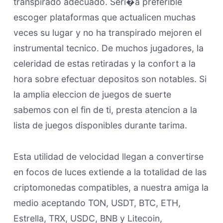
transpirado adecuado. Seri�a preferible
escoger plataformas que actualicen muchas
veces su lugar y no ha transpirado mejoren el
instrumental tecnico. De muchos jugadores, la
celeridad de estas retiradas y la confort a la
hora sobre efectuar depositos son notables. Si
la amplia eleccion de juegos de suerte
sabemos con el fin de ti, presta atencion a la
lista de juegos disponibles durante tarima.
Esta utilidad de velocidad llegan a convertirse
en focos de luces extiende a la totalidad de las
criptomonedas compatibles, a nuestra amiga la
medio aceptando TON, USDT, BTC, ETH,
Estrella, TRX, USDC, BNB y Litecoin,