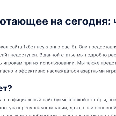
ботающее на сегодня: 
кал сайта 1хбет неуклонно растёт. Они предостав
сайт недоступен. В данной статье мы подробно расс
ать игрокам при их использовании. Мы также пред
опасно и эффективно наслаждаться азартными игр
ет?
лка на официальный сайт букмекерской конторы, п
доступа к ресурсам компании, даже если основно
ехническими проблемами, так и попытками со сто