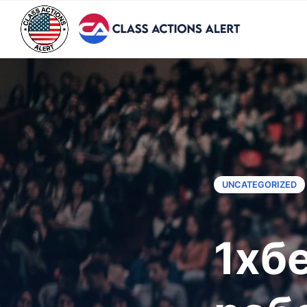
UNCATEGORIZED
1хб