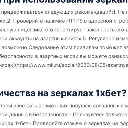
о придерживаться следующих рекомендаций:1. Не 
ки.2. Проверяйте наличие HTTPS в адресной строк
уальную лицензию: это гарантирует законность его 
вои аккаунты на азартных сайтах.5. Регулярно изм
о возможно.Следование этим правилам поможет в
безопасности в азартных играх вы можете ознаком
рах](https://www.mk.ru/social/2023/08/05/azartnye
чества на зеркалах 1хбет?
чтобы избежать возможных ловушек, связанных с 
свои данные в безопасности:- Пользуйтесь только
цах 1хбет.- Проверяйте отзывы о зеркалах на фор