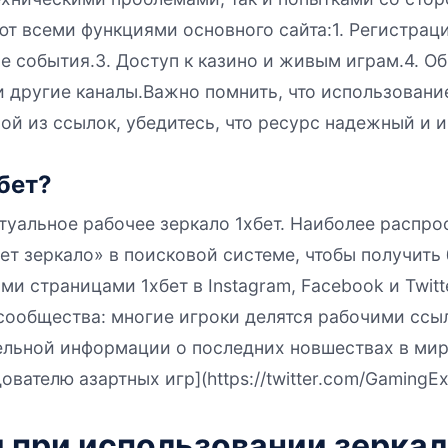
т всеми функциями основного сайта:1. Регистраци
е события.3. Доступ к казино и живым играм.4. О
 и другие каналы.Важно помнить, что использован
ной из ссылок, убедитесь, что ресурс надежный и
бет?
туальное рабочее зеркало 1хбет. Наиболее распро
бет зеркало» в поисковой системе, чтобы получить
и страницами 1хбет в Instagram, Facebook и Twitt
сообщества: многие игроки делятся рабочими ссы
льной информации о последних новшествах в мире
ователю азартных игр](https://twitter.com/GamingEx
 при использовании зеркал