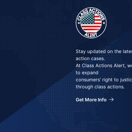
Stay updated on the late
action cases.
At Class Actions Alert, 
to expand
consumers’ right to justi
through class actions.
Get More Info