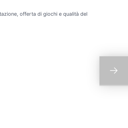
azione, offerta di giochi e qualità del