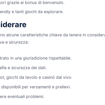
tori grazie ai bonus di benvenuto.
endly e tanti giochi da esplorare.
siderare
o alcune caratteristiche chiave da tenere in considera
va e sicurezza:
trato in una giurisdizione rispettabile.
afia e sicurezza dei dati.
lot, giochi da tavolo e casinò dal vivo.
 disponibili per versamenti e prelievi.
ere eventuali problemi.