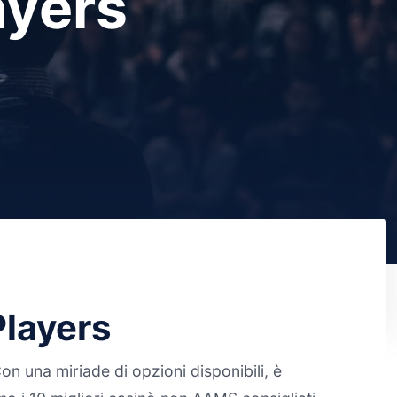
ayers
Players
n una miriade di opzioni disponibili, è