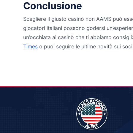
Conclusione
Scegliere il giusto casinò non AAMS può esser
giocatori italiani possono godersi un’esperien
un’occhiata ai casinò che ti abbiamo consigli
Times
o puoi seguire le ultime novità sui so