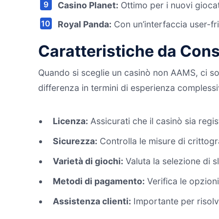
Casino Planet:
Ottimo per i nuovi gioca
Royal Panda:
Con un’interfaccia user-fri
Caratteristiche da Con
Quando si sceglie un casinò non AAMS, ci son
differenza in termini di esperienza complessi
Licenza:
Assicurati che il casinò sia regis
Sicurezza:
Controlla le misure di crittogr
Varietà di giochi:
Valuta la selezione di s
Metodi di pagamento:
Verifica le opzioni
Assistenza clienti:
Importante per risolv