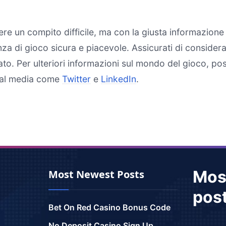
e un compito difficile, ma con la giusta informazione e
za di gioco sicura e piacevole. Assicurati di considerar
ato. Per ulteriori informazioni sul mondo del gioco, pos
cial media come
Twitter
e
LinkedIn
.
Mos
Most Newest Posts
pos
Bet On Red Casino Bonus Code
No Deposit Casino Sign Up