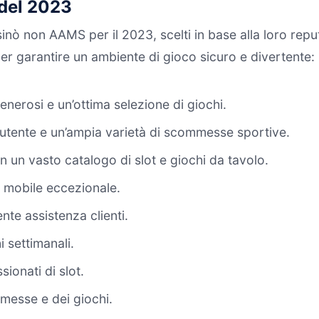
 del 2023
sinò non AAMS per il 2023, scelti in base alla loro reput
per garantire un ambiente di gioco sicuro e divertente:
nerosi e un’ottima selezione di giochi.
 utente e un’ampia varietà di scommesse sportive.
 un vasto catalogo di slot e giochi da tavolo.
mobile eccezionale.
nte assistenza clienti.
 settimanali.
ionati di slot.
messe e dei giochi.