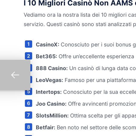
I 10 Migliori Casinò Non AAMS
Vediamo ora la nostra lista dei 10 migliori ca
servizio. Questi casinò sono stati analizzati 
CasinoX:
Conosciuto per i suoi bonus ge
Bet365:
Offre un’eccellente esperienza
888 Casino:
Un casinò di lunga data con
LeoVegas:
Famoso per una piattaforma 
Intertops:
Conosciuto per la sua eccelle
Joo Casino:
Offre avvincenti promozioni
SlotsMillion:
Ottima scelta per gli appass
Betfair:
Ben noto nel settore delle scom