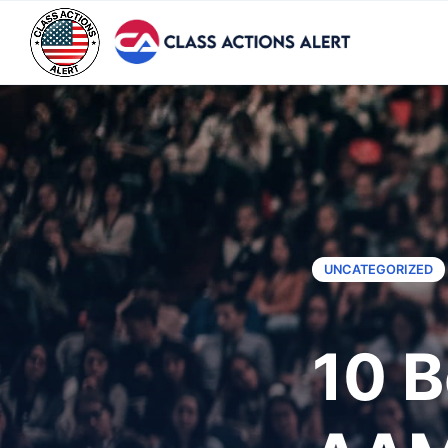
UNCATEGORIZED
10 B