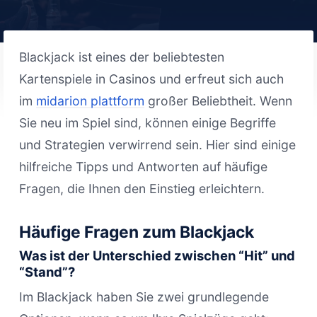
Blackjack ist eines der beliebtesten
Kartenspiele in Casinos und erfreut sich auch
im
midarion plattform
großer Beliebtheit. Wenn
Sie neu im Spiel sind, können einige Begriffe
und Strategien verwirrend sein. Hier sind einige
hilfreiche Tipps und Antworten auf häufige
Fragen, die Ihnen den Einstieg erleichtern.
Häufige Fragen zum Blackjack
Was ist der Unterschied zwischen “Hit” und
“Stand”?
Im Blackjack haben Sie zwei grundlegende