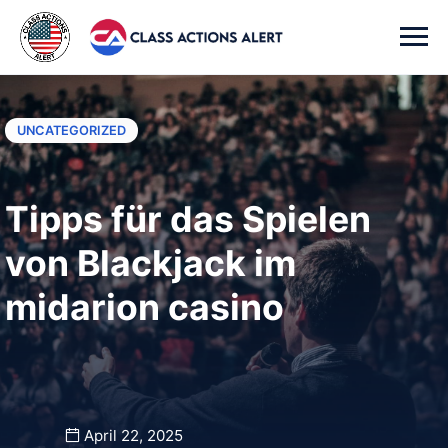
UNCATEGORIZED
Tipps für das Spielen
von Blackjack im
midarion casino
April 22, 2025