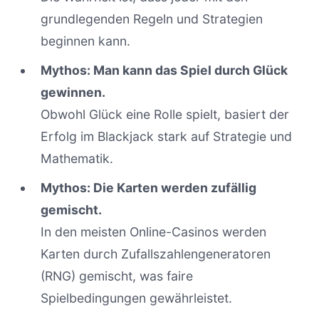
grundlegenden Regeln und Strategien
beginnen kann.
Mythos: Man kann das Spiel durch Glück
gewinnen.
Obwohl Glück eine Rolle spielt, basiert der
Erfolg im Blackjack stark auf Strategie und
Mathematik.
Mythos: Die Karten werden zufällig
gemischt.
In den meisten Online-Casinos werden
Karten durch Zufallszahlengeneratoren
(RNG) gemischt, was faire
Spielbedingungen gewährleistet.