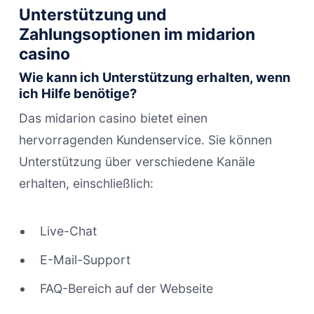
Unterstützung und
Zahlungsoptionen im midarion
casino
Wie kann ich Unterstützung erhalten, wenn
ich Hilfe benötige?
Das midarion casino bietet einen
hervorragenden Kundenservice. Sie können
Unterstützung über verschiedene Kanäle
erhalten, einschließlich:
Live-Chat
E-Mail-Support
FAQ-Bereich auf der Webseite