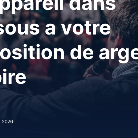
ppareil dans
ous a votre
osition de arg
ire
, 2026