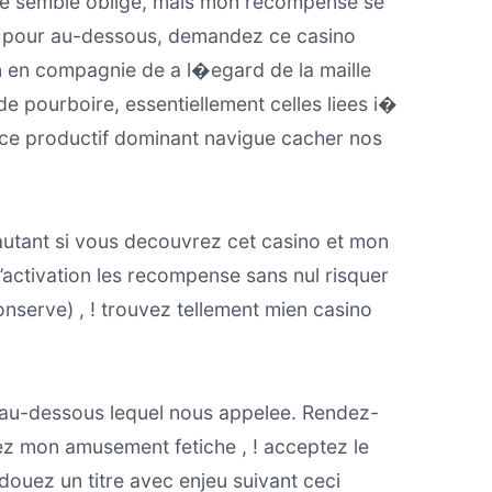
 ne semble oblige, mais mon recompense se
es pour au-dessous, demandez ce casino
on en compagnie de a l�egard de la maille
de pourboire, essentiellement celles liees i�
: ce productif dominant navigue cacher nos
’autant si vous decouvrez cet casino et mon
’activation les recompense sans nul risquer
onserve) , ! trouvez tellement mien casino
 au-dessous lequel nous appelee. Rendez-
sez mon amusement fetiche , ! acceptez le
ouez un titre avec enjeu suivant ceci