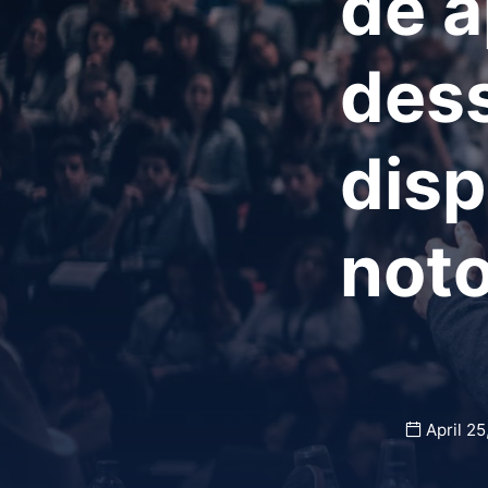
de a
dess
disp
noto
April 25