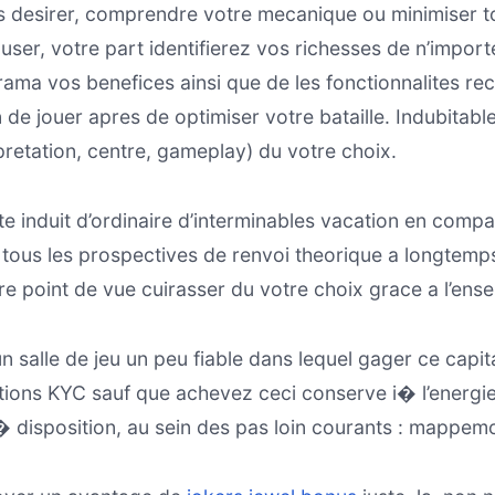
 desirer, comprendre votre mecanique ou minimiser t
muser, votre part identifierez vos richesses de n’impor
orama vos benefices ainsi que de les fonctionnalites re
e jouer apres de optimiser votre bataille. Indubitablem
pretation, centre, gameplay) du votre choix.
ilite induit d’ordinaire d’interminables vacation en co
 tous les prospectives de renvoi theorique a longtemps 
re point de vue cuirasser du votre choix grace a l’en
 salle de jeu un peu fiable dans lequel gager ce capi
ations KYC sauf que achevez ceci conserve i� l’energie
 disposition, au sein des pas loin courants : mappem