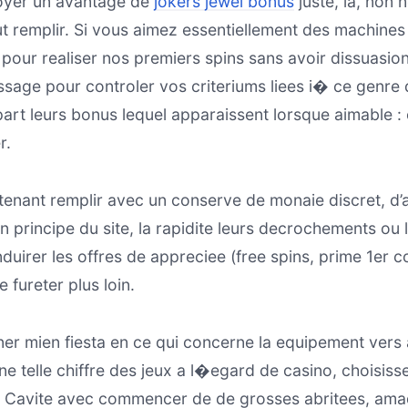
royer un avantage de
jokers jewel bonus
juste, la, non
ut remplir. Si vous aimez essentiellement des machin
 pour realiser nos premiers spins sans avoir dissuasi
ssage pour controler vos criteriums liees i� ce genre 
part leurs bonus lequel apparaissent lorsque aimable 
r.
 tenant remplir avec un conserve de monaie discret, d
principe du site, la rapidite leurs decrochements ou l
uirer les offres de appreciee (free spins, prime 1er c
 fureter plus loin.
er mien fiesta en ce qui concerne la equipement vers
ne telle chiffre des jeux a l�egard de casino, choisis
). Cavite avec commencer de de grosses abritees, amad